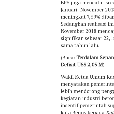
BPS juga mencatat seca
Januari–November 2018
meningkat 7,69% diban
Sedangkan realisasi im
November 2018 mencapa
signifikan sebesar 22
sama tahun lalu.
(Baca:
Terdalam Sepan
Defisit US$ 2,05 M
)
Wakil Ketua Umum Kad
menyatakan pemerinta
lebih mendorong peng
kegiatan industri bero
insentif pemerintah s
kata Benny kepada
Kat