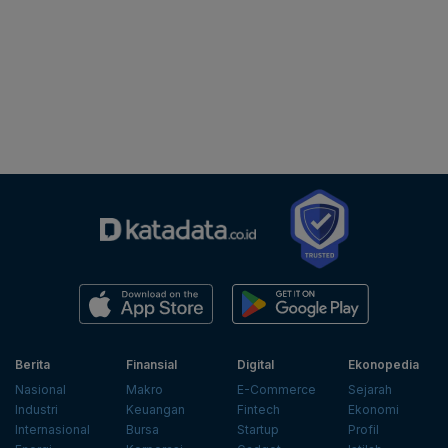
Berita
Finansial
Digital
Ekonopedia
Nasional
Makro
E-Commerce
Sejarah
Industri
Keuangan
Fintech
Ekonomi
Internasional
Bursa
Startup
Profil