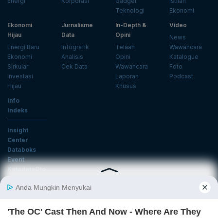
Energi
Korporasi
Gadget
Istilah
Teknologi
Ekonomi
Ekonomi
Jurnalisme
In-Depth &
Video
Hijau
Data
Opini
News
Energi Baru
Infografik
Telaah
Wawancara
Ekonomi
Analisis
Opini
Katalogue
Sirkular
Cek Data
Wawancara
Foto
Investasi
Laporan
Podcast
Hijau
Khusus
Info
Indeks
Insight
Center
Databoks
Event
KatadataOto
Langganan Newsletter
Email
Daftar