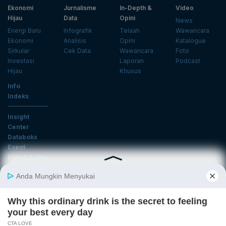
Ekonomi
Jurnalisme
In-Depth &
Video
Hijau
Data
Opini
News
Energi Baru
Infografik
Telaah
Wawancara
Ekonomi
Analisis
Opini
Katalogue
Sirkular
Cek Data
Wawancara
Foto
Investasi
Laporan
Podcast
Hijau
Khusus
Info
Indeks
Insight
Center
Databoks
Event
KatadataOto
Langganan Newsletter
Email
Daftar