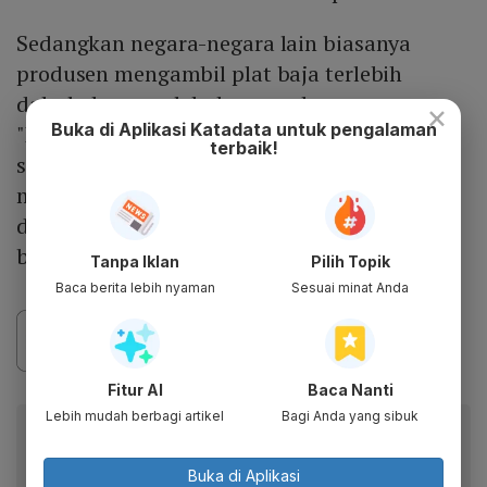
Sedangkan negara-negara lain biasanya
produsen mengambil plat baja terlebih
dahulu baru melakukan pembayaran.
×
Buka di Aplikasi Katadata untuk pengalaman
"Kondisi seperti ini seharunya kita ciptakan
terbaik!
simbiosis muatualisme saling
menguntungkan antara pengusaha kapal
dengan produsen plat baja sesama anak
bangsa," kata dia.
Tanpa Iklan
Pilih Topik
Baca berita lebih nyaman
Sesuai minat Anda
Fitur AI
Baca Nanti
Lebih mudah berbagi artikel
Bagi Anda yang sibuk
Berita Katadata.co.id di WhatsApp
Anda
Buka di Aplikasi