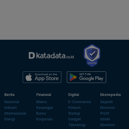
Berita
Finansial
Digital
Ekonopedia
Nasional
Makro
E-Commerce
Sejarah
Industri
Keuangan
Fintech
Ekonomi
Internasional
Bursa
Startup
Profil
Energi
Korporasi
Gadget
Istilah
Teknologi
Ekonomi