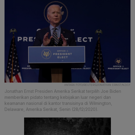
ANTARA FOTO/REUTERS/JONATHAN ERNST/NZ/CF
Jonathan Ernst Presiden Amerika Serikat terpilih Joe Biden
memberikan pidato tentang kebijakan luar negeri dan
keamanan nasional di kantor transisinya di Wilmington,
Delaware, Amerika Serikat, Senin (28/12/2020).