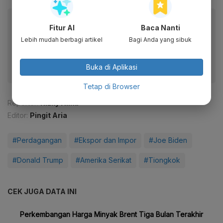
Baca artikel ini lewat aplikasi mobile.
Fitur AI
Baca Nanti
Dapatkan pengalaman membaca lebih nyaman dan nikmati
Lebih mudah berbagi artikel
Bagi Anda yang sibuk
fitur menarik lainnya lewat aplikasi mobile Katadata.
Buka di Aplikasi
Tetap di Browser
Reporter:
Rizky Alika
Editor:
Pingit Aria
#Perdagangan
#Ekspor dan Impor
#Joe Biden
#Donald Trump
#Amerika Serikat
#Tiongkok
CEK JUGA DATA INI