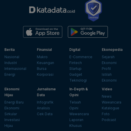
Berita
Finansial
Digital
Ekonopedia
Nasional
Makro
E-Commerce
Sejarah
Industri
Keuangan
Fintech
Ekonomi
Internasional
Bursa
Startup
Profil
Energi
Korporasi
Gadget
Istilah
Teknologi
Ekonomi
Ekonomi
Jurnalisme
In-Depth &
Video
Hijau
Data
Opini
News
Energi Baru
Infografik
Telaah
Wawancara
Ekonomi
Analisis
Opini
Katalogue
Sirkular
Cek Data
Wawancara
Foto
Investasi
Laporan
Podcast
Hijau
Khusus