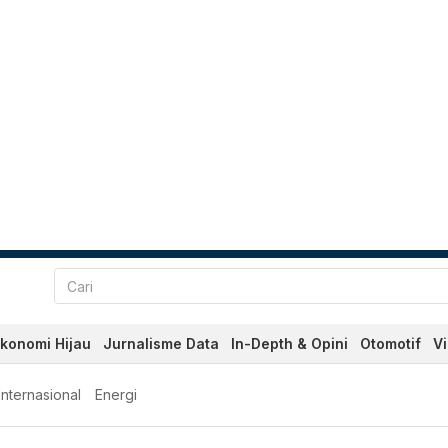
konomi Hijau
Jurnalisme Data
In-Depth & Opini
Otomotif
V
Internasional
Energi