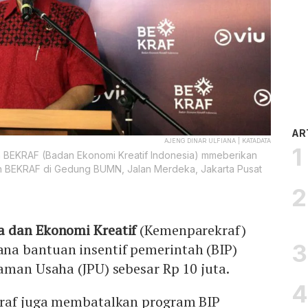
AR
AJENG DINAR ULFIANA | KATADATA
n BEKRAF (Badan Ekonomi Kreatif Indonesia) mmeberikan
an BEKRAF di Gedung BUMN, Jalan Merdeka, Jakarta Pusat
a dan Ekonomi Kreatif
(Kemenparekraf)
a bantuan insentif pemerintah (BIP)
aman Usaha (JPU) sebesar Rp 10 juta.
kraf juga membatalkan program BIP