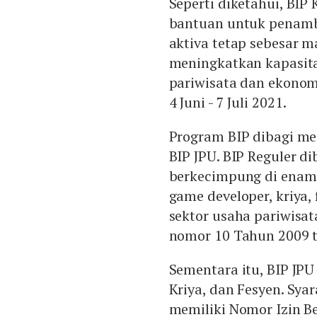
Seperti diketahui, BI
bantuan untuk penamba
aktiva tetap sebesar m
meningkatkan kapasita
pariwisata dan ekonomi
4 Juni - 7 Juli 2021.
Program BIP dibagi men
BIP JPU. BIP Reguler 
berkecimpung di enam s
game developer, kriya, 
sektor usaha pariwisa
nomor 10 Tahun 2009 t
Sementara itu, BIP JPU
Kriya, dan Fesyen. Sya
memiliki Nomor Izin Be