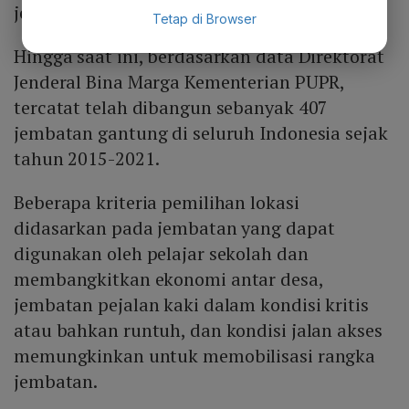
jembatan.
Tetap di Browser
Hingga saat ini, berdasarkan data Direktorat
Jenderal Bina Marga Kementerian PUPR,
tercatat telah dibangun sebanyak 407
jembatan gantung di seluruh Indonesia sejak
tahun 2015-2021.
Beberapa kriteria pemilihan lokasi
didasarkan pada jembatan yang dapat
digunakan oleh pelajar sekolah dan
membangkitkan ekonomi antar desa,
jembatan pejalan kaki dalam kondisi kritis
atau bahkan runtuh, dan kondisi jalan akses
memungkinkan untuk memobilisasi rangka
jembatan.