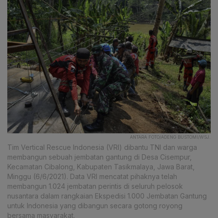
ANTARA FOTO/ADENG BUSTOMI/WSJ.
Tim Vertical Rescue Indonesia (VRI) dibantu TNI dan warga
membangun sebuah jembatan gantung di Desa Cisempur,
Kecamatan Cibalong, Kabupaten Tasikmalaya, Jawa Barat,
Minggu (6/6/2021). Data VRI mencatat pihaknya telah
membangun 1.024 jembatan perintis di seluruh pelosok
nusantara dalam rangkaian Ekspedisi 1.000 Jembatan Gantung
untuk Indonesia yang dibangun secara gotong royong
bersama masyarakat.