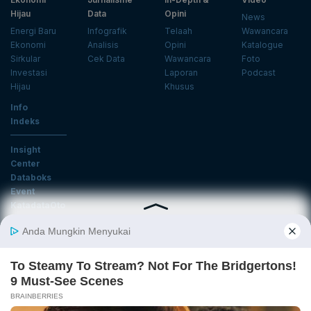
Hijau
Data
Opini
News
Energi Baru
Infografik
Telaah
Wawancara
Ekonomi
Analisis
Opini
Katalogue
Sirkular
Cek Data
Wawancara
Foto
Investasi
Laporan
Podcast
Hijau
Khusus
Info
Indeks
Insight
Center
Databoks
Event
KatadataOto
Langganan Newsletter
Email
Daftar
Ikuti Kami