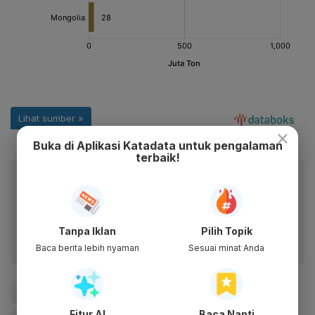
×
Buka di Aplikasi Katadata untuk pengalaman
terbaik!
Baca artikel ini lewat aplikasi mobile.
Dapatkan pengalaman membaca lebih nyaman dan nikmati
fitur menarik lainnya lewat aplikasi mobile Katadata.
Tanpa Iklan
Pilih Topik
Baca berita lebih nyaman
Sesuai minat Anda
#Batu Bara
#Korea Selatan
#Ekspor
Fitur AI
Baca Nanti