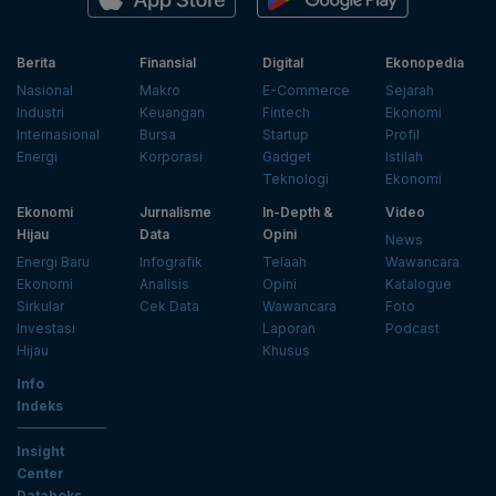
Berita
Finansial
Digital
Ekonopedia
Nasional
Makro
E-Commerce
Sejarah
Industri
Keuangan
Fintech
Ekonomi
Internasional
Bursa
Startup
Profil
Energi
Korporasi
Gadget
Istilah
Teknologi
Ekonomi
Ekonomi
Jurnalisme
In-Depth &
Video
Hijau
Data
Opini
News
Energi Baru
Infografik
Telaah
Wawancara
Ekonomi
Analisis
Opini
Katalogue
Sirkular
Cek Data
Wawancara
Foto
Investasi
Laporan
Podcast
Hijau
Khusus
Info
Indeks
Insight
Center
Databoks