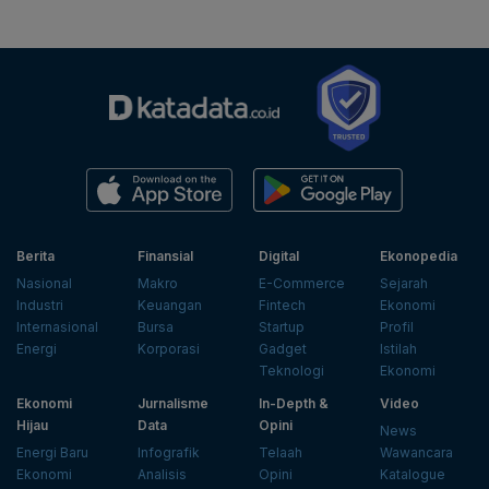
Berita
Finansial
Digital
Ekonopedia
Nasional
Makro
E-Commerce
Sejarah
Industri
Keuangan
Fintech
Ekonomi
Internasional
Bursa
Startup
Profil
Energi
Korporasi
Gadget
Istilah
Teknologi
Ekonomi
Ekonomi
Jurnalisme
In-Depth &
Video
Hijau
Data
Opini
News
Energi Baru
Infografik
Telaah
Wawancara
Ekonomi
Analisis
Opini
Katalogue