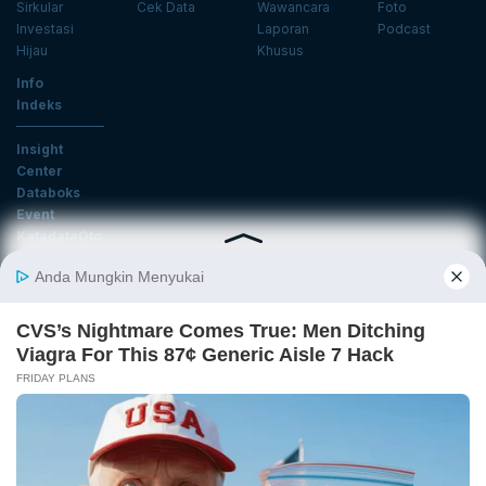
Sirkular
Cek Data
Wawancara
Foto
Investasi
Laporan
Podcast
Hijau
Khusus
Info
Indeks
Insight
Center
Databoks
Event
KatadataOto
Langganan Newsletter
Email
Daftar
Ikuti Kami
Tentang Katadata
Advertising
Karier
Pedoman Media Siber