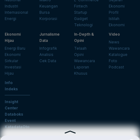
Industri
Keuangan
Fintech
Ekonomi
Internasional
Bursa
Startup
Profil
Energi
Korporasi
Gadget
Istilah
Teknologi
Ekonomi
Ekonomi
Jurnalisme
In-Depth &
Video
Hijau
Data
Opini
News
Energi Baru
Infografik
Telaah
Wawancara
Ekonomi
Analisis
Opini
Katalogue
Sirkular
Cek Data
Wawancara
Foto
Investasi
Laporan
Podcast
Hijau
Khusus
Info
Indeks
Insight
Center
Databoks
Event
KatadataOto