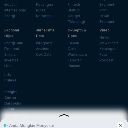
Industri
Keuangan
Fintech
Ekonomi
Internasional
Bursa
Startup
Profil
Energi
Korporasi
Gadget
Istilah
Teknologi
Ekonomi
Ekonomi
Jurnalisme
In-Depth &
Video
Hijau
Data
Opini
News
Energi Baru
Infografik
Telaah
Wawancara
Ekonomi
Analisis
Opini
Katalogue
Sirkular
Cek Data
Wawancara
Foto
Investasi
Laporan
Podcast
Hijau
Khusus
Info
Indeks
Insight
Center
Databoks
Event
KatadataOto