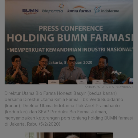
ANTARA FOTO/PUSPA PERWITASARI
Direktur Utama Bio Farma Honesti Basyir (kedua kanan)
bersama Direktur Utama Kimia Farma Tbk Verdi Budidarmo
(kanan), Direktur Utama Indofarma Tbk Arief Pramuhanto
(kedua kiri) dan SEVP Produksi Bio Farma Juliman,
menyampaikan keterangan pers tentang holding BUMN farmasi
di Jakarta, Rabu (5/2/2020).