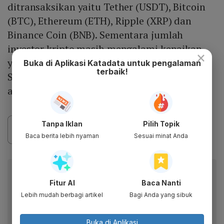
ditransaksikan yaitu Tether (USDT), Bitcoin
(BTC), Ethereum (ETH), Ripple (XRP) dan
Binance Coin (BNB). Sementara jumlah
investor kripto masih mengalami kenaikan
×
yakni sebanyak 147.713 pada bulan Juni.
Buka di Aplikasi Katadata untuk pengalaman
terbaik!
Sehingga investor kripto di Indonesia pada
akhir Juni 2023 mencapai sebanyak 17,5 juta.
Tanpa Iklan
Pilih Topik
Baca berita lebih nyaman
Sesuai minat Anda
Baca artikel ini lewat aplikasi mobile.
Fitur AI
Baca Nanti
Dapatkan pengalaman membaca lebih nyaman dan nikmati
Lebih mudah berbagi artikel
Bagi Anda yang sibuk
fitur menarik lainnya lewat aplikasi mobile Katadata.
Buka di Aplikasi