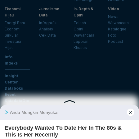
Ekonomi
Jurnalisme
In-Depth &
Video
Hijau
Data
Opini
News
Energi Baru
Infografik
Telaah
Wawancara
Ekonomi
Analisis
Opini
Katalogue
Sirkular
Cek Data
Wawancara
Foto
Investasi
Laporan
Podcast
Hijau
Khusus
Info
Indeks
Insight
Center
Databoks
Event
KatadataOto
Langganan Newsletter
Email
Daftar