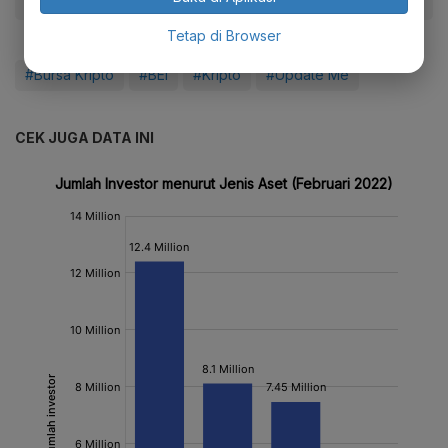
Tetap di Browser
#Bursa Kripto
#BEI
#Kripto
#Update Me
CEK JUGA DATA INI