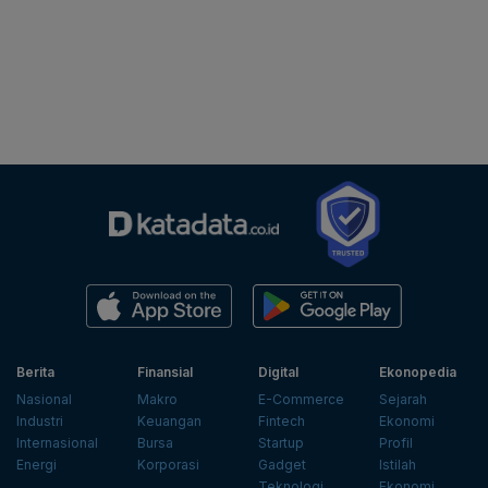
Berita
Finansial
Digital
Ekonopedia
Nasional
Makro
E-Commerce
Sejarah
Industri
Keuangan
Fintech
Ekonomi
Internasional
Bursa
Startup
Profil
Energi
Korporasi
Gadget
Istilah
Teknologi
Ekonomi