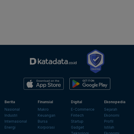
Berita
Finansial
Digital
Ekonopedia
Nasional
Makro
E-Commerce
Sejarah
Industri
Keuangan
Fintech
Ekonomi
Internasional
Bursa
Startup
Profil
Energi
Korporasi
Gadget
Istilah
Teknologi
Ekonomi