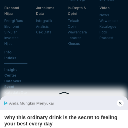
Ekonomi
Jurnalisme
In-Depth &
Video
Hijau
Data
Opini
News
Energi Baru
Infografik
Telaah
Wawancara
Ekonomi
Analisis
Opini
Katalogue
Sirkular
Cek Data
Wawancara
Foto
Investasi
Laporan
Podcast
Hijau
Khusus
Info
Indeks
Insight
Center
Databoks
Event
KatadataOto
Langganan Newsletter
Email
Daftar