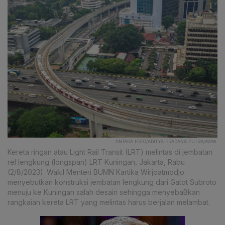
ANTARA FOTO/ADITYA PRADANA PUTRA/AWW.
Kereta ringan atau Light Rail Transit (LRT) melintas di jembatan
rel lengkung (longspan) LRT Kuningan, Jakarta, Rabu
(2/8/2023). Wakil Menteri BUMN Kartika Wirjoatmodjo
menyebutkan konstruksi jembatan lengkung dari Gatot Subroto
menuju ke Kuningan salah desain sehingga menyebaBkan
rangkaian kereta LRT yang melintas harus berjalan melambat.