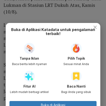
Lukman di Stasiun LRT Dukuh Atas, Kamis
(10/8).
Lukman menilai tidak ada masalah saat
×
Buka di Aplikasi Katadata untuk pengalaman
melewati longspan LRT Kuningan. Walaupun
terbaik!
melambat, Lukman berpendapat kecepatan
LRT Jabodebek telah sesuai, aman, dan
nyaman.
Tanpa Iklan
Pilih Topik
Sementara itu penyanyi Ari Lasso
Baca berita lebih nyaman
Sesuai minat Anda
mengatakan akan memilih menggunakan
LRT Jabodebek jika harus melalui rute moda
transportasi tersebut. Menurutnya, LRT
Fitur AI
Baca Nanti
Jabodebek dapat memangkas waktu
Lebih mudah berbagi artikel
Bagi Anda yang sibuk
perjalanan hingga menjadi sekitar 40 menit.
Buka di Aplikasi