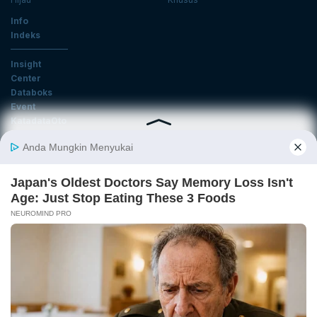
Info
Indeks
Insight
Center
Databoks
Event
KatadataOto
Langganan Newsletter
Email
Daftar
Ikuti Kami
Tentang Katadata
Advertising
Karier
Pedoman Media Siber
Kebijakan Privasi
Disclaimer
Hubungi Kami
©2026 Katadata. Hak cipta dilindungi Undang-undang.