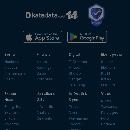
Berita
Finansial
Digital
Ekonopedia
Nasional
Makro
E-Commerce
Sejarah
Industri
Keuangan
Fintech
Ekonomi
Internasional
Bursa
Startup
Profil
Energi
Korporasi
Gadget
Istilah
Teknologi
Ekonomi
Ekonomi
Jurnalisme
In-Depth &
Video
Hijau
Data
Opini
News
Energi Baru
Infografik
Telaah
Wawancara
Ekonomi
Analisis
Opini
Katalogue
Sirkular
Cek Data
Wawancara
Foto
Investasi
Laporan
Podcast
Hijau
Khusus