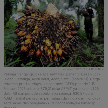
ANTARA FOTO/SYIFA YULINNAS/NYM.
Pekerja mengangkut kelapa sawit hasil panen di Desa Pucok
Lueng, Samatiga, Aceh Barat, Aceh, Sabtu (4/2/2023). Harga
referensi produk minyak kelapa sawit (CPO) periode 1-15
Februari 2023 sebesar 879,31 dolar AS/MT yaitu turun 41,26
dolar AS dari periode sebelumnya sebesar 920,57 dolar
AS/MT akibat penurunan permintaan dari India dan Tiongkok
serta imbas dari penguatan kurs ringgit Malaysia terhadap
dolar AS.