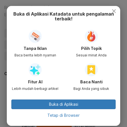
Reporter:
Andi M. Arief
×
Buka di Aplikasi Katadata untuk pengalaman
Editor:
Tia Dwitiani Komalasari
terbaik!
#Ekspor CPO
#CPO
#Ekspor
#Minyak Sawit Mentah
#Minyak Sawit
#Sawit
Tanpa Iklan
Pilih Topik
Baca berita lebih nyaman
Sesuai minat Anda
#Update Me
#BPS
CEK JUGA DATA INI
Fitur AI
Baca Nanti
Lebih mudah berbagi artikel
Bagi Anda yang sibuk
Buka di Aplikasi
Tetap di Browser