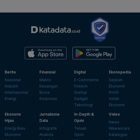
Berita
Finansial
Digital
Ekonopedia
Nasional
Makro
E-Commerce
Sejarah
Industri
Keuangan
Fintech
Ekonomi
Internasional
Bursa
Startup
Profil
Energi
Korporasi
Gadget
Istilah
Teknologi
Ekonomi
Ekonomi
Jurnalisme
In-Depth &
Video
Hijau
Data
Opini
News
Energi Baru
Infografik
Telaah
Wawancara
Ekonomi
Analisis
Opini
Katalogue