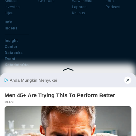
Sirkular
Cek Data
Wawancara
Foto
Investasi
Laporan
Podcast
Hijau
Khusus
Info
Indeks
Insight
Center
Databoks
Event
KatadataOto
Langganan Newsletter
Email
Daftar
Ikuti Kami
Tentang Katadata
Advertising
Karier
Pedoman Media Siber