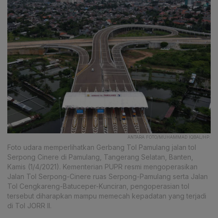
ANTARA FOTO/MUHAMMAD IQBAL/HP.
Foto udara memperlihatkan Gerbang Tol Pamulang jalan tol
Serpong Cinere di Pamulang, Tangerang Selatan, Banten,
Kamis (1/4/2021). Kementerian PUPR resmi mengoperasikan
Jalan Tol Serpong-Cinere ruas Serpong-Pamulang serta Jalan
Tol Cengkareng-Batuceper-Kunciran, pengoperasian tol
tersebut diharapkan mampu memecah kepadatan yang terjadi
di Tol JORR II.