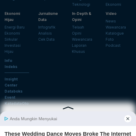
Teknologi
Ekonomi
Ekonomi
Jurnalisme
In-Depth &
Video
Hijau
Data
Opini
News
Energi Baru
Infografik
Telaah
Wawancara
Ekonomi
Analisis
Opini
Katalogue
Sirkular
Cek Data
Wawancara
Foto
Investasi
Laporan
Podcast
Hijau
Khusus
Info
Indeks
Insight
Center
Databoks
Event
KatadataOto
Langganan Newsletter
Email
Daftar