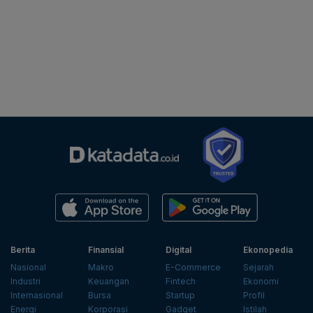
Berita
Finansial
Digital
Ekonopedia
Nasional
Makro
E-Commerce
Sejarah
Industri
Keuangan
Fintech
Ekonomi
Internasional
Bursa
Startup
Profil
Energi
Korporasi
Gadget
Istilah