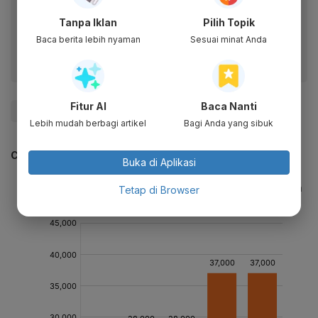
Dapatkan pengalaman membaca lebih nyaman dan nikmati
Tanpa Iklan
Pilih Topik
fitur menarik lainnya lewat aplikasi mobile Katadata.
Baca berita lebih nyaman
Sesuai minat Anda
Fitur AI
Baca Nanti
#tarif tol
#Tol
#Jalan Tol
#Update Me
Lebih mudah berbagi artikel
Bagi Anda yang sibuk
CEK JUGA DATA INI
Buka di Aplikasi
Tetap di Browser