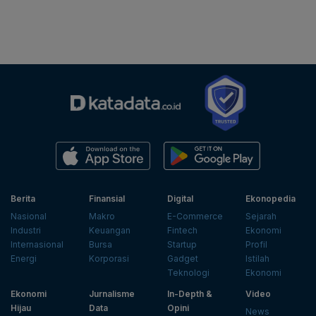
Berita
Finansial
Digital
Ekonopedia
Nasional
Makro
E-Commerce
Sejarah
Industri
Keuangan
Fintech
Ekonomi
Internasional
Bursa
Startup
Profil
Energi
Korporasi
Gadget
Istilah
Teknologi
Ekonomi
Ekonomi
Jurnalisme
In-Depth &
Video
Hijau
Data
Opini
News