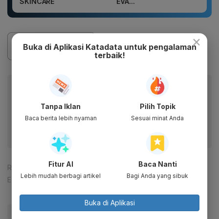
SKINCARE
EVA...
×
Buka di Aplikasi Katadata untuk pengalaman
terbaik!
Baca artikel ini lewat aplikasi mobile.
Dapatkan pengalaman membaca lebih nyaman dan nikmati
Tanpa Iklan
Pilih Topik
fitur menarik lainnya lewat aplikasi mobile Katadata.
Baca berita lebih nyaman
Sesuai minat Anda
Fitur AI
Baca Nanti
Reporter:
Antara
Lebih mudah berbagi artikel
Bagi Anda yang sibuk
Editor:
Agustiyanti
Buka di Aplikasi
#Kereta
#Banjir
#Update Me