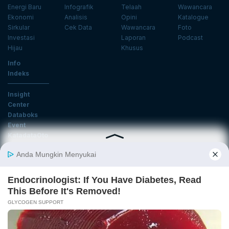
Energi Baru
Infografik
Telaah
Wawancara
Ekonomi
Analisis
Opini
Katalogue
Sirkular
Cek Data
Wawancara
Foto
Investasi
Laporan
Podcast
Hijau
Khusus
Info
Indeks
Insight
Center
Databoks
Event
KatadataOto
Langganan Newsletter
Email
Daftar
Ikuti Kami