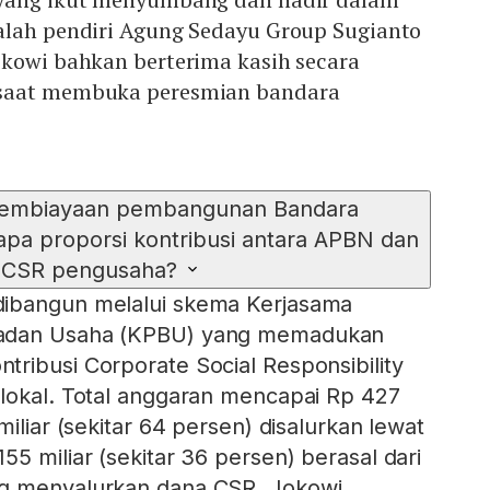
alah pendiri Agung Sedayu Group Sugianto
okowi bahkan berterima kasih secara
saat membuka peresmian bandara
embiayaan pembangunan Bandara
pa proporsi kontribusi antara APBN dan
CSR pengusaha?
ibangun melalui skema Kerjasama
adan Usaha (KPBU) yang memadukan
ribusi Corporate Social Responsibility
lokal. Total anggaran mencapai Rp 427
miliar (sekitar 64 persen) disalurkan lewat
5 miliar (sekitar 36 persen) berasal dari
g menyalurkan dana CSR. Jokowi