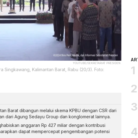
AR
YOUTUBE/SEKRETARIAT PRESIDEN.
 Singkawang, Kalimantan Barat, Rabu (20/3). Foto:
tan Barat dibangun melalui skema KPBU dengan CSR dari
an dari Agung Sedayu Group dan konglomerat lainnya.
abiskan anggaran Rp 427 miliar dengan kontribusi
diharapkan dapat mempercepat pengembangan potensi