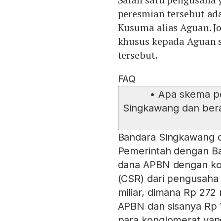
peresmian tersebut ad
Kusuma alias Aguan. J
khusus kepada Aguan 
tersebut.
FAQ
•
Apa skema p
Singkawang dan bera
Bandara Singkawang d
Pemerintah dengan B
dana APBN dengan kont
(CSR) dari pengusaha 
miliar, dimana Rp 272 
APBN dan sisanya Rp 15
para konglomerat yan