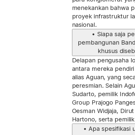
menekankan bahwa pol
proyek infrastruktur
nasional.
•
Siapa saja p
pembangunan Banda
khusus diseb
Delapan pengusaha lok
antara mereka pendir
alias Aguan, yang sec
peresmian. Selain Agua
Sudarto, pemilik Indo
Group Prajogo Panges
Oesman Widjaja, Diru
Hartono, serta pemili
•
Apa spesifikasi