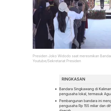
Presiden Joko Widodo saat meresmikan Bandara
Youtube/Sekretariat Presiden
RINGKASAN
Bandara Singkawang di Kaliman
pengusaha lokal, termasuk Agu
Pembangunan bandara ini mengh
pengusaha Rp 155 miliar dan 
daerah.