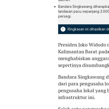
Bandara Singkawang diharapkan 
landasan pacu sepanjang 2.000
persegi.
!
Ringkasan ini dihasilkan
Presiden Joko Widodo
Kalimantan Barat pad
menghabiskan anggaran
sepertinya disumbangk
Bandara Singkawang d
dari para pengusaha lo
pengusaha lokal yang
infrastruktur ini.
Salah satu pengusaha