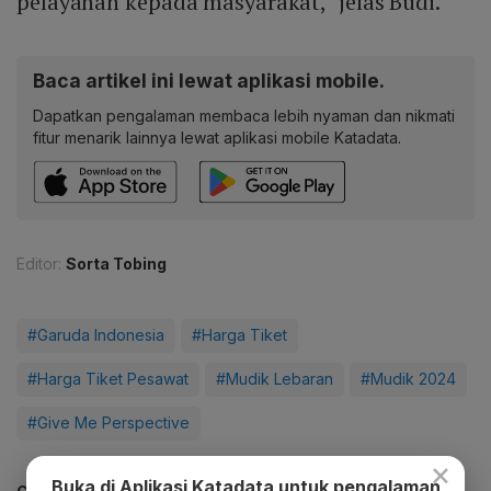
pelayanan kepada masyarakat," jelas Budi.
Baca artikel ini lewat aplikasi mobile.
Dapatkan pengalaman membaca lebih nyaman dan nikmati
fitur menarik lainnya lewat aplikasi mobile Katadata.
Editor:
Sorta Tobing
#Garuda Indonesia
#Harga Tiket
#Harga Tiket Pesawat
#Mudik Lebaran
#Mudik 2024
#Give Me Perspective
×
Buka di Aplikasi Katadata untuk pengalaman