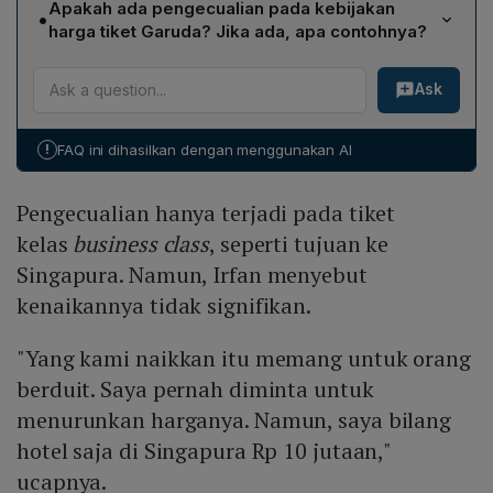
atas tidak dilanggar, harga tiket tetap pada level yang
Apakah ada pengecualian pada kebijakan
•
Persaingan Usaha (KPPU) dan memberikan penjelasan
telah ditetapkan sejak 2019, meskipun biaya bahan
harga tiket Garuda? Jika ada, apa contohnya?
mengenai dasar pengambilan keputusan harga tiket,
bakar naik.
Pengecualian hanya terjadi pada tiket business class
menegaskan tidak ada praktik kartel atau monopoli,
Ask
untuk beberapa rute, contohnya penerbangan ke
serta menekankan bahwa kebijakan harga mengikuti
Singapura. Namun kenaikan tarif pada kelas tersebut
regulasi tarif maksimum yang berlaku.
bersifat marginal dan ditujukan untuk segmen
!
FAQ ini dihasilkan dengan menggunakan AI
penumpang dengan daya beli tinggi; Irfan
mencontohkan bahwa harga hotel di Singapura
Pengecualian hanya terjadi pada tiket
mencapai Rp10 jutaan, sehingga peningkatan tiket
dianggap tidak signifikan.
kelas
business class
, seperti tujuan ke
Singapura. Namun, Irfan menyebut
kenaikannya tidak signifikan.
"Yang kami naikkan itu memang untuk orang
berduit. Saya pernah diminta untuk
menurunkan harganya. Namun, saya bilang
hotel saja di Singapura Rp 10 jutaan,"
ucapnya.