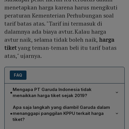
menetapkan harga karena harus mengikuti
peraturan Kementerian Perhubungan soal
tarif batas atas. "Tarif ini termasuk di
dalamnya ada biaya avtur. Kalau harga
avtur naik, selama tidak boleh naik,
harga
tiket
yang teman-teman beli itu tarif batas
atas," ujarnya.
FAQ
Mengapa PT Garuda Indonesia tidak
•
menaikkan harga tiket sejak 2019?
Menurut Direktur Utama Irfan Setiaputra, Garuda tidak
Apa saja langkah yang diambil Garuda dalam
dapat menaikkan tarif karena wajib mematuhi peraturan
•
menanggapi panggilan KPPU terkait harga
Kementerian Perhubungan mengenai tarif batas atas,
tiket?
yang mencakup pula biaya avtur. Selama tarif batas
Garuda telah memenuhi panggilan Komisi Pengawas