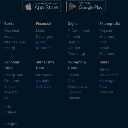
Berita
Finansial
Digital
Ekonopedia
Nasional
Makro
E-Commerce
Sejarah
Industri
Keuangan
Fintech
Ekonomi
Internasional
Bursa
Startup
Profil
Energi
Korporasi
Gadget
Istilah
Teknologi
Ekonomi
Ekonomi
Jurnalisme
In-Depth &
Video
Hijau
Data
Opini
News
Energi Baru
Infografik
Telaah
Wawancara
Ekonomi
Analisis
Opini
Katalogue
Sirkular
Cek Data
Wawancara
Foto
Investasi
Laporan
Podcast
Hijau
Khusus
Info
Indeks
Insight