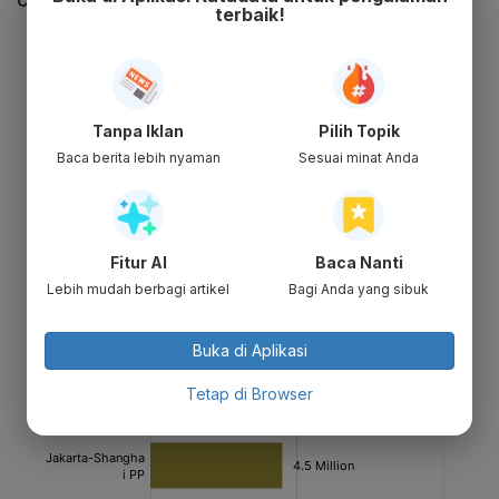
CEK JUGA DATA INI
terbaik!
Tanpa Iklan
Pilih Topik
Baca berita lebih nyaman
Sesuai minat Anda
Fitur AI
Baca Nanti
Lebih mudah berbagi artikel
Bagi Anda yang sibuk
Buka di Aplikasi
Tetap di Browser