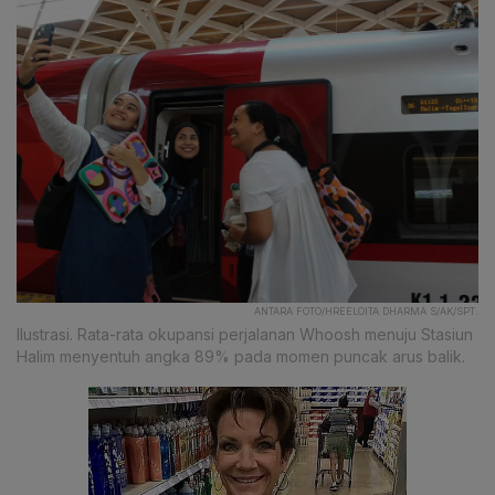
ANTARA FOTO/HREELOITA DHARMA S/AK/SPT.
Ilustrasi. Rata-rata okupansi perjalanan Whoosh menuju Stasiun
Halim menyentuh angka 89% pada momen puncak arus balik.