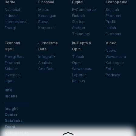
Berita
Finansial
Digital
Ekonopedia
Nasional
Makro
E-Commerce
Sejarah
Industri
Keuangan
Fintech
Ekonomi
Internasional
Bursa
Startup
Profil
Energi
Korporasi
Gadget
Istilah
Teknologi
Ekonomi
Ekonomi
Jurnalisme
In-Depth &
Video
Hijau
Data
Opini
News
Energi Baru
Infografik
Telaah
Wawancara
Ekonomi
Analisis
Opini
Katalogue
Sirkular
Cek Data
Wawancara
Foto
Investasi
Laporan
Podcast
Hijau
Khusus
Info
Indeks
Insight
Center
Databoks
Event
KatadataOto