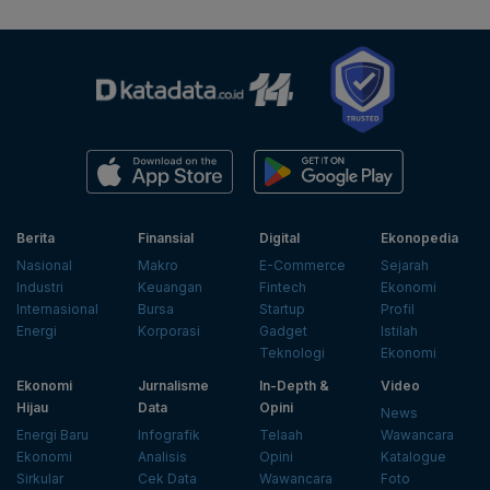
Berita
Finansial
Digital
Ekonopedia
Nasional
Makro
E-Commerce
Sejarah
Industri
Keuangan
Fintech
Ekonomi
Internasional
Bursa
Startup
Profil
Energi
Korporasi
Gadget
Istilah
Teknologi
Ekonomi
Ekonomi
Jurnalisme
In-Depth &
Video
Hijau
Data
Opini
News
Energi Baru
Infografik
Telaah
Wawancara
Ekonomi
Analisis
Opini
Katalogue
Sirkular
Cek Data
Wawancara
Foto