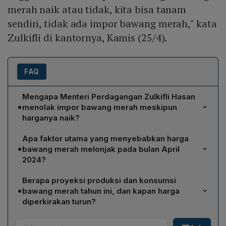
merah naik atau tidak, kita bisa tanam
sendiri, tidak ada impor bawang merah," kata
Zulkifli di kantornya, Kamis (25/4).
FAQ
Mengapa Menteri Perdagangan Zulkifli Hasan
•
menolak impor bawang merah meskipun
harganya naik?
Zulkifli menegaskan bahwa kebutuhan stok bawang
Apa faktor utama yang menyebabkan harga
merah nasional sudah dapat dipenuhi oleh petani lokal,
•
bawang merah melonjak pada bulan April
sehingga impor tidak diperlukan. Ia menekankan bahwa
2024?
pemerintah siap menindak pihak yang tetap
Kenaikan harga dipicu oleh hujan ekstrem di Jawa
mengimpor, karena kebijakan ini bertujuan melindungi
Berapa proyeksi produksi dan konsumsi
Tengah yang menenggelamkan 2.500 hektare lahan
produksi dalam negeri dan mengendalikan inflasi
•
bawang merah tahun ini, dan kapan harga
bawang merah, mengurangi pasokan ke Pasar Induk
pangan pasca Lebaran.
diperkirakan turun?
Kramat Jati sebesar 38,78 % (60 ton). Selain itu,
Badan Pangan Nasional memproyeksikan produksi
keterbatasan tenaga kerja untuk memanen dan banjir di