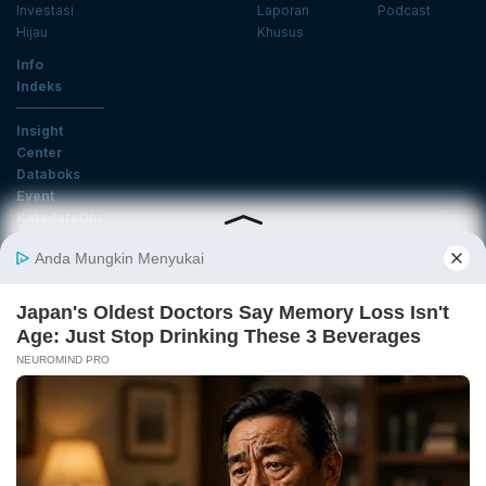
Investasi
Laporan
Podcast
Hijau
Khusus
Info
Indeks
Insight
Center
Databoks
Event
KatadataOto
Langganan Newsletter
Email
Daftar
Ikuti Kami
Tentang Katadata
Advertising
Karier
Pedoman Media Siber
Kebijakan Privasi
Disclaimer
Hubungi Kami