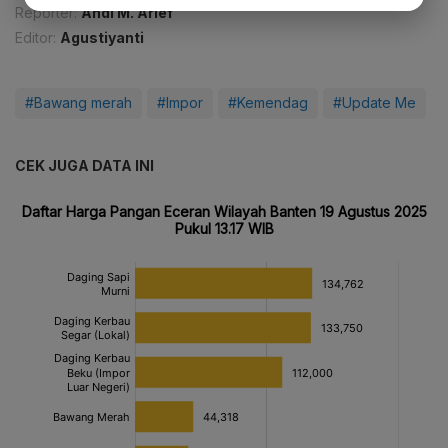
Reporter:
Andi M. Arief
Editor:
Agustiyanti
#Bawang merah
#Impor
#Kemendag
#Update Me
CEK JUGA DATA INI