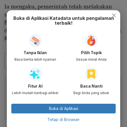
Ia mengaku, pemerintah telah melakukan
×
subsidi distribusi bawang merah, yakni dari
Buka di Aplikasi Katadata untuk pengalaman
Brebes, Jawa Tengah ke Kalimantan Timur
terbaik!
dan dari Solok, Sumatra Barat ke Pasar Induk
Kramat Jati.
Tanpa Iklan
Pilih Topik
Baca berita lebih nyaman
Sesuai minat Anda
Baca artikel ini lewat aplikasi mobile.
Fitur AI
Baca Nanti
Dapatkan pengalaman membaca lebih nyaman dan nikmati
Lebih mudah berbagi artikel
Bagi Anda yang sibuk
fitur menarik lainnya lewat aplikasi mobile Katadata.
Buka di Aplikasi
Tetap di Browser