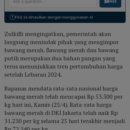
Ask
domestik mencapai 1,41 juta ton, sementara konsumsi
Brebes menambah tekanan pada pasar, meski
diperkirakan 1,15 juta ton. Direktorat Jenderal
penyebab ini bersifat temporer.
Perdagangan Dalam Negeri mengindikasikan harga
!
FAQ ini dihasilkan dengan menggunakan AI
baru dapat turun pada kuartal ketiga 2024, tergantung
pada pemulihan stok pasca banjir.
Zulkifli mengingatkan, pemerintah akan
langsung menindak pihak yang mengimpor
bawang merah. Bawang merah dan bawang
putih merupakan dua bahan pangan yang
terus menunjukkan tren pertumbuhan harga
setelah Lebaran 2024.
Bapanas mendata rata-rata nasional harga
bawang merah telah mencapai Rp 53.500 per
kg hari ini, Kamis (25/4). Rata-rata harga
bawang merah di DKI Jakarta telah naik Rp
31.230 per kg selama 25 hari terakhir menjadi
Rp 72.340 per kg.