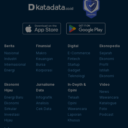
Berita
Finansial
Digital
Ekonopedia
Nasional
Makro
E-Commerce
Sejarah
Industri
Keuangan
Fintech
Ekonomi
Internasional
Bursa
Startup
Profil
Energi
Korporasi
Gadget
Istilah
Teknologi
Ekonomi
Ekonomi
Jurnalisme
In-Depth &
Video
Hijau
Data
Opini
News
Energi Baru
Infografik
Telaah
Wawancara
Ekonomi
Analisis
Opini
Katalogue
Sirkular
Cek Data
Wawancara
Foto
Investasi
Laporan
Podcast
Hijau
Khusus