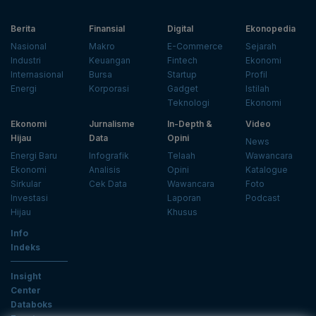
Berita
Finansial
Digital
Ekonopedia
Nasional
Makro
E-Commerce
Sejarah
Industri
Keuangan
Fintech
Ekonomi
Internasional
Bursa
Startup
Profil
Energi
Korporasi
Gadget
Istilah
Teknologi
Ekonomi
Ekonomi
Jurnalisme
In-Depth &
Video
Hijau
Data
Opini
News
Energi Baru
Infografik
Telaah
Wawancara
Ekonomi
Analisis
Opini
Katalogue
Sirkular
Cek Data
Wawancara
Foto
Investasi
Laporan
Podcast
Hijau
Khusus
Info
Indeks
Insight
Center
Databoks