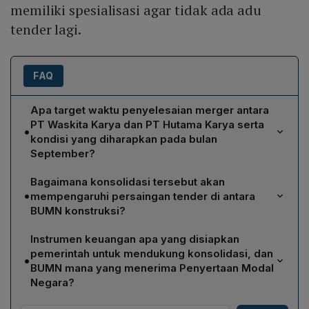
memiliki spesialisasi agar tidak ada adu
tender lagi.
FAQ
Apa target waktu penyelesaian merger antara
PT Waskita Karya dan PT Hutama Karya serta
•
kondisi yang diharapkan pada bulan
September?
Staf Khusus III Menteri BUMN, Arya Sinulingga,
Bagaimana konsolidasi tersebut akan
menargetkan proses konsolidasi selesai sebelum akhir
•
mempengaruhi persaingan tender di antara
2024. Ia menambahkan harapannya, pada bulan
BUMN konstruksi?
September, seluruh prosedur legal sudah selesai
Dalam rangka menghindari adu tender, masing‑masing
sehingga Waskita Karya dapat beroperasi sebagai
Instrumen keuangan apa yang disiapkan
BUMN karya akan diberikan spesialisasi tersendiri.
anak usaha Hutama Karya dan integrasi berjalan secara
pemerintah untuk mendukung konsolidasi, dan
•
Dengan pembagian peran ini, antar‑BUMN tidak lagi
resmi.
BUMN mana yang menerima Penyertaan Modal
bersaing dalam tender yang sama, sehingga tidak
Negara?
terjadi "banting‑banting harga" dan efisiensi proses
Pemerintah menyiapkan Penyertaan Modal Negara
pengadaan dapat tercapai.