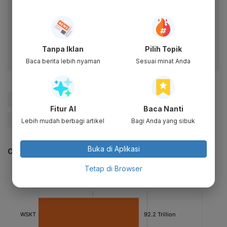
Baca artikel ini lewat aplikasi mobile.
Dapatkan pengalaman membaca lebih nyaman dan nikmati
fitur menarik lainnya lewat aplikasi mobile Katadata.
Tanpa Iklan
Pilih Topik
Baca berita lebih nyaman
Sesuai minat Anda
#Waskita
#Waskita Karya
#Merger
Fitur AI
Baca Nanti
#Hutama Karya
#Update Me
Lebih mudah berbagi artikel
Bagi Anda yang sibuk
Buka di Aplikasi
CEK JUGA DATA INI
Tetap di Browser