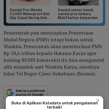
Sandal Pria Wanita
Sandal unisex trendi,
CLOSS Waterproof Anti
sandal pria terbaru.
Slip Cepat Kering Anti...
Motif kartun berpendar.
Pemerintah pun menyiapkan Penyertaan
Modal Negara (PMN) tetapi bukan untuk
Waskita. Pemerintah akan memberikan PMN
Rp 18,6 triliun kepada Hutama Karya agar
holding BUMN konstruksi itu bisa mengambil
alih sejumlah aset Waskita Karya, misalnya
Jalan Tol Bogor-Ciawi-Sukabumi (Bocimi).
×
Buka di Aplikasi Katadata untuk pengalaman
terbaik!