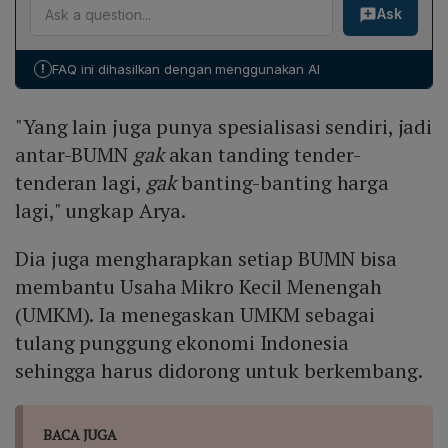
Ask
(PMN) sebesar Rp 18,6 triliun, namun bukan untuk
Waskita Karya. PMN tersebut dialokasikan kepada
Hutama Karya agar holding BUMN konstruksi dapat
!
FAQ ini dihasilkan dengan menggunakan AI
mengakuisisi aset‑aset Waskita Karya, termasuk jalan
tol Bogor‑Ciawi‑Sukabumi (Bocimi).
"Yang lain juga punya spesialisasi sendiri, jadi
antar-BUMN
gak
akan tanding tender-
tenderan lagi,
gak
banting-banting harga
lagi," ungkap Arya.
Dia juga mengharapkan setiap BUMN bisa
membantu Usaha Mikro Kecil Menengah
(UMKM). Ia menegaskan UMKM sebagai
tulang punggung ekonomi Indonesia
sehingga harus didorong untuk berkembang.
BACA JUGA