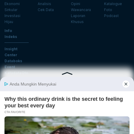
Ekonomi
Analisis
Opini
Katalogue
Sirkular
Cek Data
Wawancara
Foto
Investasi
Laporan
Podcast
Hijau
Khusus
Info
Indeks
Insight
Center
Databoks
Event
KatadataOto
Langganan Newsletter
Email
Daftar
Ikuti Kami