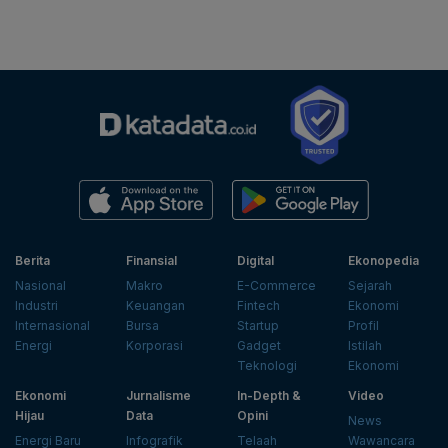
Berita
Finansial
Digital
Ekonopedia
Nasional
Makro
E-Commerce
Sejarah
Industri
Keuangan
Fintech
Ekonomi
Internasional
Bursa
Startup
Profil
Energi
Korporasi
Gadget
Istilah
Teknologi
Ekonomi
Ekonomi
Jurnalisme
In-Depth &
Video
Hijau
Data
Opini
News
Energi Baru
Infografik
Telaah
Wawancara