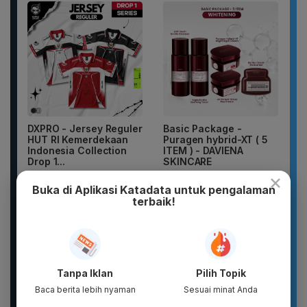
DXPRO - Jersey Reguler
Basic Package -
HUT RI Kemerdekaan
Puragen hybrid-XT ( 5
Indonesia Collection
ITEM ) - DAVIENA
Drop 1...
SKINCARE
×
Buka di Aplikasi Katadata untuk pengalaman
terbaik!
Tanpa Iklan
Pilih Topik
Baca berita lebih nyaman
Sesuai minat Anda
New 2026 Pamelo.id
DIKIRIM 2 BOTOL