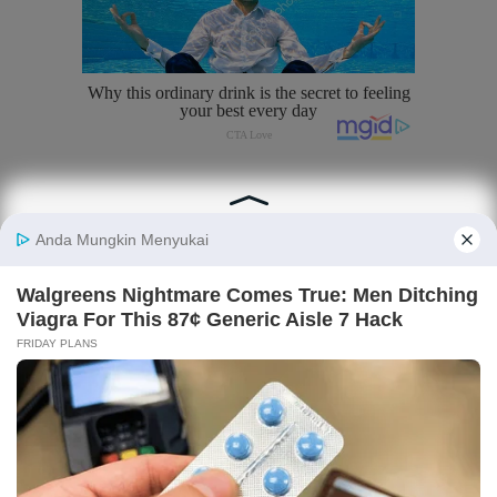
Tentang Katadata
Advertising
Karier
Pedoman Media Siber
Kebijakan Privasi
Disclaimer
Hubungi Kami