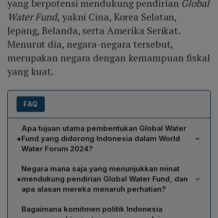
yang berpotensi mendukung pendirian
Global
Water Fund,
yakni Cina, Korea Selatan,
Jepang, Belanda, serta Amerika Serikat.
Menurut dia, negara-negara tersebut,
merupakan negara dengan kemampuan fiskal
yang kuat.
FAQ
Apa tujuan utama pembentukan Global Water
•
Fund yang didorong Indonesia dalam World
Water Forum 2024?
Tujuan utama pembentukan Global Water Fund adalah
Negara mana saja yang menunjukkan minat
mengatasi ketimpangan anggaran sektor air,
•
mendukung pendirian Global Water Fund, dan
menyediakan sumber pembiayaan lintas‑negara, dan
apa alasan mereka menaruh perhatian?
mempercepat pencapaian Sustainable Development
Menurut Staf Khusus Menko PUPR, negara‑negara
Goal (SDG) 6, yaitu akses universal terhadap air bersih
Bagaimana komitmen politik Indonesia
yang potensial mendukung Global Water Fund meliputi
dan sanitasi. Dana ini diharapkan menjadi mekanisme