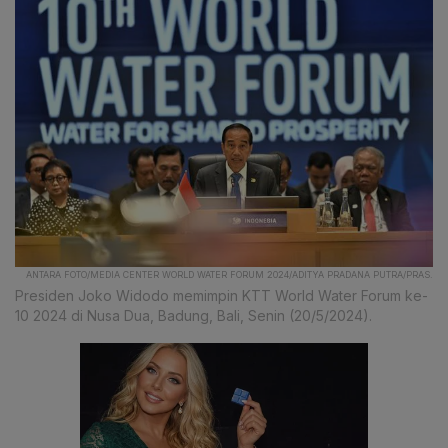
ANTARA FOTO/MEDIA CENTER WORLD WATER FORUM 2024/ADITYA PRADANA PUTRA/PRAS.
Presiden Joko Widodo memimpin KTT World Water Forum ke-
10 2024 di Nusa Dua, Badung, Bali, Senin (20/5/2024).