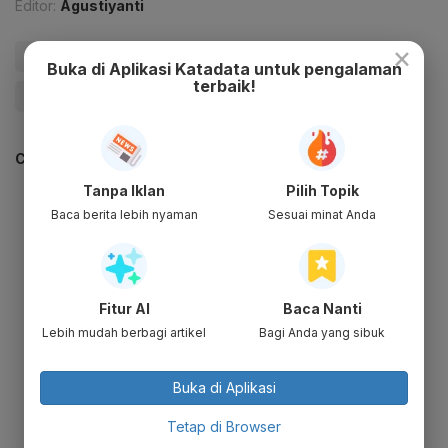
Editor:
Agustiyanti
×
#Tarif
#Harga Tiket Pesawat
#Kemenhub
Buka di Aplikasi Katadata untuk pengalaman
terbaik!
#Pesawat
#Update Me
CEK JUGA DATA INI
Tanpa Iklan
Pilih Topik
Baca berita lebih nyaman
Sesuai minat Anda
Fitur AI
Baca Nanti
Lebih mudah berbagi artikel
Bagi Anda yang sibuk
Buka di Aplikasi
Tetap di Browser