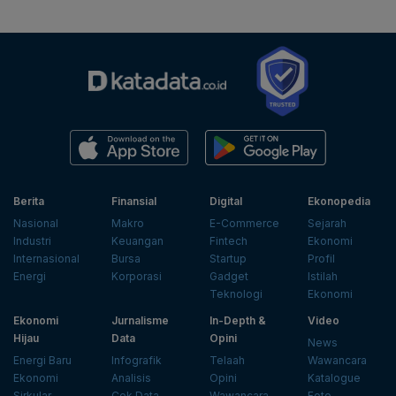
Berita
Finansial
Digital
Ekonopedia
Nasional
Makro
E-Commerce
Sejarah
Industri
Keuangan
Fintech
Ekonomi
Internasional
Bursa
Startup
Profil
Energi
Korporasi
Gadget
Istilah
Teknologi
Ekonomi
Ekonomi
Jurnalisme
In-Depth &
Video
Hijau
Data
Opini
News
Energi Baru
Infografik
Telaah
Wawancara
Ekonomi
Analisis
Opini
Katalogue
Sirkular
Cek Data
Wawancara
Foto