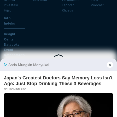
Investasi
Laporan
Podcast
Hijau
Khusus
Info
Indeks
Insight
Center
Databoks
Event
KatadataOto
Langganan Newsletter
Email
Daftar
Ikuti Kami
Tentang Katadata
Advertising
Karier
Pedoman Media Siber