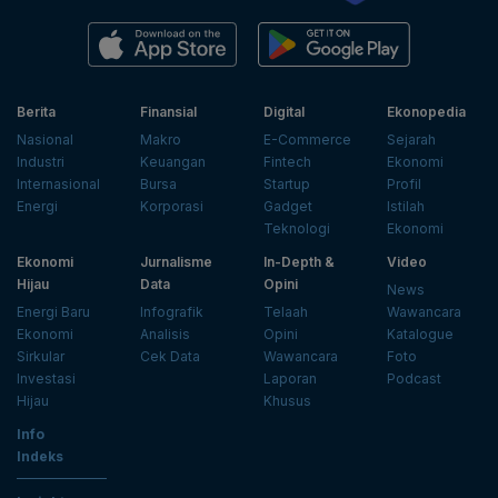
Berita
Finansial
Digital
Ekonopedia
Nasional
Makro
E-Commerce
Sejarah
Industri
Keuangan
Fintech
Ekonomi
Internasional
Bursa
Startup
Profil
Energi
Korporasi
Gadget
Istilah
Teknologi
Ekonomi
Ekonomi
Jurnalisme
In-Depth &
Video
Hijau
Data
Opini
News
Energi Baru
Infografik
Telaah
Wawancara
Ekonomi
Analisis
Opini
Katalogue
Sirkular
Cek Data
Wawancara
Foto
Investasi
Laporan
Podcast
Hijau
Khusus
Info
Indeks