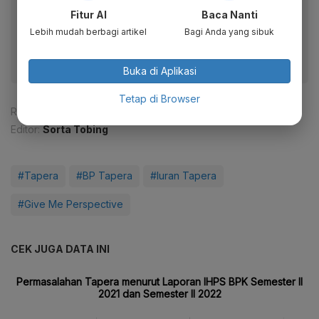
Fitur AI
Baca Nanti
Dapatkan pengalaman membaca lebih nyaman dan nikmati
fitur menarik lainnya lewat aplikasi mobile Katadata.
Lebih mudah berbagi artikel
Bagi Anda yang sibuk
Buka di Aplikasi
Tetap di Browser
Reporter:
Andi M. Arief
Editor:
Sorta Tobing
#Tapera
#BP Tapera
#Iuran Tapera
#Give Me Perspective
CEK JUGA DATA INI