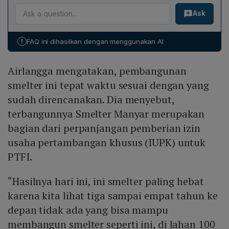
Smelter Manyar menghasilkan katoda tembaga,
ditandingi dalam jangka 3‑5 tahun ke depan. Ia
Ask
batangan emas, perak murni, serta platinum group
menekankan bahwa tembaga merupakan mineral kritis
metals. Selain itu, smelter ini dapat memproduksi
bagi teknologi masa depan, termasuk baterai dan
produk sampingan seperti asam sulfat, terak, gipsum,
kabel, sehingga keberadaan smelter ini selaras dengan
!
FAQ ini dihasilkan dengan menggunakan AI
dan timbal. Kapasitas produksinya mencapai 1,7 juta ton
kebutuhan energi terbarukan yang semakin meningkat.
metrik kering per tahun, dengan potensi total produksi
Airlangga mengatakan, pembangunan
katoda tembaga mencapai satu juta ton per tahun
melalui dua smelter Freeport.
smelter ini tepat waktu sesuai dengan yang
sudah direncanakan. Dia menyebut,
terbangunnya Smelter Manyar merupakan
bagian dari perpanjangan pemberian izin
usaha pertambangan khusus (IUPK) untuk
PTFI.
“Hasilnya hari ini, ini smelter paling hebat
karena kita lihat tiga sampai empat tahun ke
depan tidak ada yang bisa mampu
membangun smelter seperti ini, di lahan 100