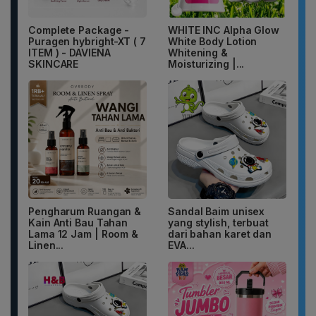
Complete Package -
WHITE INC Alpha Glow
Puragen hybright-XT ( 7
White Body Lotion
ITEM ) - DAVIENA
Whitening &
SKINCARE
Moisturizing |...
Pengharum Ruangan &
Sandal Baim unisex
Kain Anti Bau Tahan
yang stylish, terbuat
Lama 12 Jam | Room &
dari bahan karet dan
Linen...
EVA...