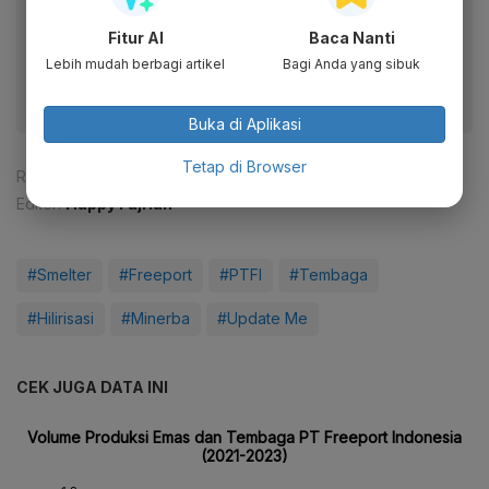
Dapatkan pengalaman membaca lebih nyaman dan nikmati
Fitur AI
Baca Nanti
fitur menarik lainnya lewat aplikasi mobile Katadata.
Lebih mudah berbagi artikel
Bagi Anda yang sibuk
Buka di Aplikasi
Tetap di Browser
Reporter:
Mela Syaharani
Editor:
Happy Fajrian
#Smelter
#Freeport
#PTFI
#Tembaga
#Hilirisasi
#Minerba
#Update Me
CEK JUGA DATA INI