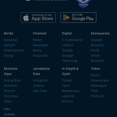
Berita
Finansial
Digital
Ekonopedia
Nasional
Makro
E-Commerce
Sejarah
Industri
Keuangan
Fintech
Ekonomi
Internasional
Bursa
Startup
Profil
Energi
Korporasi
Gadget
Istilah
Teknologi
Ekonomi
Ekonomi
Jurnalisme
In-Depth &
Video
Hijau
Data
Opini
News
Energi Baru
Infografik
Telaah
Wawancara
Ekonomi
Analisis
Opini
Katalogue
Sirkular
Cek Data
Wawancara
Foto
Investasi
Laporan
Podcast
Hijau
Khusus
Info
Indeks