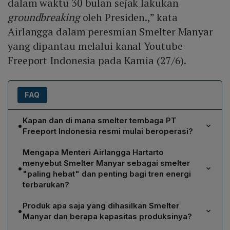
dalam waktu 30 bulan sejak lakukan
groundbreaking
oleh Presiden.,” kata
Airlangga dalam peresmian Smelter Manyar
yang dipantau melalui kanal Youtube
Freeport Indonesia pada Kamia (27/6).
FAQ
Kapan dan di mana smelter tembaga PT
•
Freeport Indonesia resmi mulai beroperasi?
Smelter tembaga milik PT Freeport Indonesia resmi
Mengapa Menteri Airlangga Hartarto
mulai beroperasi pada Kamis, 27 Juni 2024, yang
menyebut Smelter Manyar sebagai smelter
•
berlokasi di Java Integrated Industrial Park and Estate
"paling hebat" dan penting bagi tren energi
(JIIPE), Manyar, Gresik, Jawa Timur.
terbarukan?
Airlangga menilai Smelter Manyar paling hebat karena
Produk apa saja yang dihasilkan Smelter
•
dibangun dalam 30 bulan, menempati lahan seluas 100
Manyar dan berapa kapasitas produksinya?
hektare, dan memiliki kapasitas produksi yang sulit