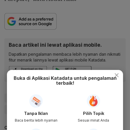
Baca artikel ini lewat aplikasi mobile.
Dapatkan pengalaman membaca lebih nyaman dan nikmati
fitur menarik lainnya lewat aplikasi mobile Katadata.
×
Buka di Aplikasi Katadata untuk pengalaman
terbaik!
#Pelindo
#IKN
#Proyek IKN
#Perdagangan
#Update Me
#Pelabuhan
Tanpa Iklan
Pilih Topik
Baca berita lebih nyaman
Sesuai minat Anda
CEK JUGA DATA INI