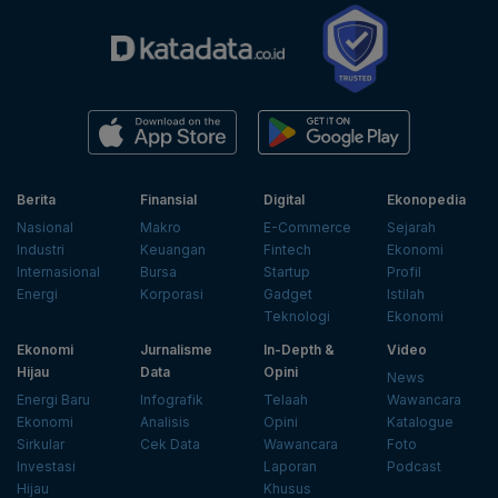
Berita
Finansial
Digital
Ekonopedia
Nasional
Makro
E-Commerce
Sejarah
Industri
Keuangan
Fintech
Ekonomi
Internasional
Bursa
Startup
Profil
Energi
Korporasi
Gadget
Istilah
Teknologi
Ekonomi
Ekonomi
Jurnalisme
In-Depth &
Video
Hijau
Data
Opini
News
Energi Baru
Infografik
Telaah
Wawancara
Ekonomi
Analisis
Opini
Katalogue
Sirkular
Cek Data
Wawancara
Foto
Investasi
Laporan
Podcast
Hijau
Khusus