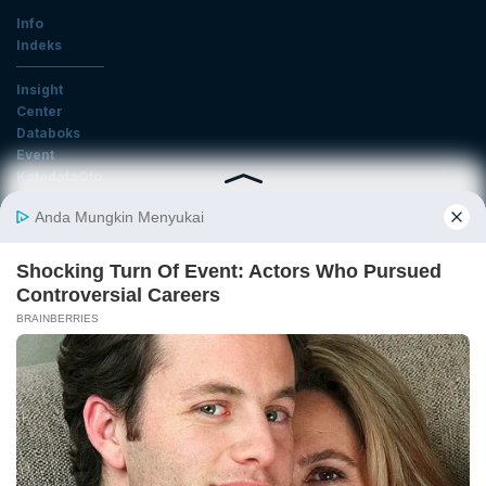
Info
Indeks
Insight
Center
Databoks
Event
KatadataOto
Langganan Newsletter
Email
Daftar
Ikuti Kami
Tentang Katadata
Advertising
Karier
Pedoman Media Siber
Kebijakan Privasi
Disclaimer
Hubungi Kami
©2026 Katadata. Hak cipta dilindungi Undang-undang.