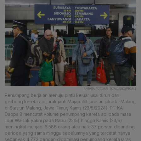
ANTARA FOTO/ARI BOWO SUCIPTO/NZ
Penumpang berjalan menuju pintu keluar usai turun dari
gerbong kereta api jarak jauh Majapahit jurusan jakarta-Malang
di Stasiun Malang, Jawa Timur, Kamis (23/5/2024). PT KAI
Daops 8 mencatat volume penumpang kereta api pada masa
libur Waisak yakni pada Rabu (22/5) hingga Kamis (23/5)
meningkat menjadi 6.586 orang atau naik 37 persen dibanding
periode yang sama minggu sebelumnya yang tercatat hanya
sebanyak 4.772 dengan didominasi penumpang kereta jarak