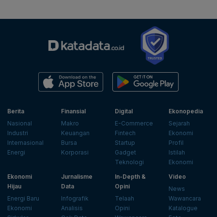
Berita
Finansial
Digital
Ekonopedia
Nasional
Makro
E-Commerce
Sejarah
Industri
Keuangan
Fintech
Ekonomi
Internasional
Bursa
Startup
Profil
Energi
Korporasi
Gadget
Istilah
Teknologi
Ekonomi
Ekonomi
Jurnalisme
In-Depth &
Video
Hijau
Data
Opini
News
Energi Baru
Infografik
Telaah
Wawancara
Ekonomi
Analisis
Opini
Katalogue