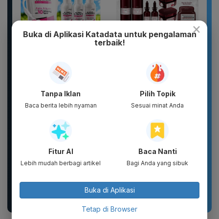
×
Buka di Aplikasi Katadata untuk pengalaman
terbaik!
WHITE INC Alpha Glow
Complete Package -
White Body Lotion
Puragen hybright-XT ( 7
Whitening &
ITEM ) - DAVIENA
Moisturizing |...
SKINCARE
Tanpa Iklan
Pilih Topik
Baca berita lebih nyaman
Sesuai minat Anda
Fitur AI
Baca Nanti
Lebih mudah berbagi artikel
Bagi Anda yang sibuk
PROMO MURAH
DXPRO - Jersey Reguler
Deterjen Cair Rinso
HUT RI Kemerdekaan
52pcs Murah Rinso
Indonesia Collection
Buka di Aplikasi
Cair Aman untuk...
Drop 1...
Tetap di Browser