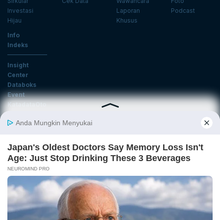
Sirkular
Cek Data
Wawancara
Foto
Investasi
Laporan
Podcast
Hijau
Khusus
Info
Indeks
Insight
Center
Databoks
Event
KatadataOto
Langganan Newsletter
Email
Daftar
Ikuti Kami
Tentang Katadata
Advertising
Karier
Pedoman Media Siber