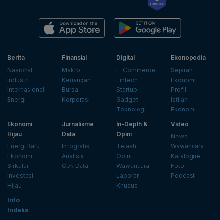
Berita
Finansial
Digital
Ekonopedia
Nasional
Makro
E-Commerce
Sejarah
Industri
Keuangan
Fintech
Ekonomi
Internasional
Bursa
Startup
Profil
Energi
Korporasi
Gadget
Istilah
Teknologi
Ekonomi
Ekonomi
Jurnalisme
In-Depth &
Video
Hijau
Data
Opini
News
Energi Baru
Infografik
Telaah
Wawancara
Ekonomi
Analisis
Opini
Katalogue
Sirkular
Cek Data
Wawancara
Foto
Investasi
Laporan
Podcast
Hijau
Khusus
Info
Indeks