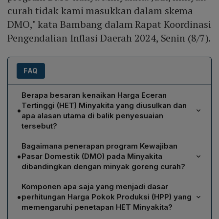
curah tidak kami masukkan dalam skema
DMO," kata Bambang dalam Rapat Koordinasi
Pengendalian Inflasi Daerah 2024, Senin (8/7).
FAQ
Berapa besaran kenaikan Harga Eceran
Tertinggi (HET) Minyakita yang diusulkan dan
•
apa alasan utama di balik penyesuaian
tersebut?
Direktur Jenderal Perdagangan Dalam Negeri Isy Karim
Bagaimana penerapan program Kewajiban
menyampaikan bahwa HET Minyakita akan diusulkan
•
Pasar Domestik (DMO) pada Minyakita
naik sebesar Rp1.500, sehingga menjadi Rp15.500 per
dibandingkan dengan minyak goreng curah?
kilogram dari Rp14.000 sebelumnya. Penyesuaian ini
Menurut Direktur Barang Kebutuhan Pokok dan Barang
mempertimbangkan daya beli masyarakat, harga pokok
Komponen apa saja yang menjadi dasar
Penting Kemenag Bambang Wisnubroto, program DMO
produksi (HPP) produsen, serta sepuluh komponen
•
perhitungan Harga Pokok Produksi (HPP) yang
hanya mencakup Minyakita. Minyak goreng curah tidak
biaya produksi termasuk harga CPO, ongkos angkut
memengaruhi penetapan HET Minyakita?
dimasukkan dalam skema DMO, sehingga seluruh
pabrik, biaya pengolahan, pengemasan, dan distribusi.