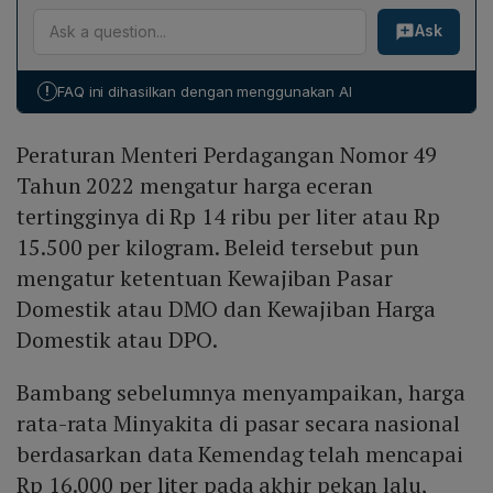
Dalam penetapan HET Minyakita, HPP dihitung
kewajiban distribusi dan penyerapan pasar domestik
Tujuannya agar pelaku usaha tetap memperoleh margin
Ask
berdasarkan sepuluh komponen utama, di antaranya
berkaitan eksklusif dengan Minyakita. Hal ini
wajar sambil menyesuaikan dengan kenaikan biaya
harga Crude Palm Oil (CPO), ongkos angkut ke pabrik,
menandakan bahwa regulasi harga, kuota, dan kontrol
bahan baku dan inflasi umum.
biaya pengolahan proses refining, biaya pengemasan,
pasar yang diterapkan melalui DMO tidak berlaku bagi
!
FAQ ini dihasilkan dengan menggunakan AI
biaya distribusi ke titik penjualan, biaya tenaga kerja,
minyak curah.
biaya energi, biaya pemeliharaan fasilitas, biaya
Peraturan Menteri Perdagangan Nomor 49
administrasi, serta margin keuntungan wajar. Semua
komponen ini dipertimbangkan secara bersamaan,
Tahun 2022 mengatur harga eceran
sehingga penetapan HET tidak dapat dilihat hanya dari
tertingginya di Rp 14 ribu per liter atau Rp
harga CPO semata.
15.500 per kilogram. Beleid tersebut pun
mengatur ketentuan Kewajiban Pasar
Domestik atau DMO dan Kewajiban Harga
Domestik atau DPO.
Bambang sebelumnya menyampaikan, harga
rata-rata Minyakita di pasar secara nasional
berdasarkan data Kemendag telah mencapai
Rp 16.000 per liter pada akhir pekan lalu,