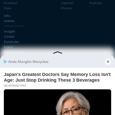
Investasi
Laporan
Podcast
Hijau
Khusus
Info
Indeks
Insight
Center
Databoks
Event
KatadataOto
Langganan Newsletter
Email
Daftar
Ikuti Kami
Tentang Katadata
Advertising
Karier
Pedoman Media Siber
Kebijakan Privasi
Disclaimer
Hubungi Kami