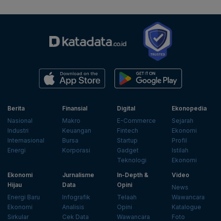
Berita
Finansial
Digital
Ekonopedia
Nasional
Makro
E-Commerce
Sejarah
Industri
Keuangan
Fintech
Ekonomi
Internasional
Bursa
Startup
Profil
Energi
Korporasi
Gadget
Istilah
Teknologi
Ekonomi
Ekonomi
Jurnalisme
In-Depth &
Video
Hijau
Data
Opini
News
Energi Baru
Infografik
Telaah
Wawancara
Ekonomi
Analisis
Opini
Katalogue
Sirkular
Cek Data
Wawancara
Foto