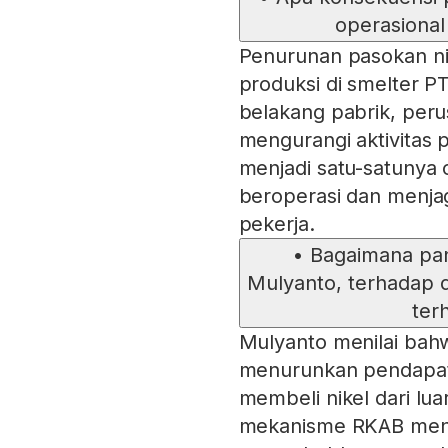
operasional
Penurunan pasokan n
produksi di smelter P
belakang pabrik, per
mengurangi aktivitas p
menjadi satu-satunya 
beroperasi dan menja
pekerja.
•
Bagaimana pan
Mulyanto, terhadap 
ter
Mulyanto menilai ba
menurunkan pendapat
membeli nikel dari lu
mekanisme RKAB menja