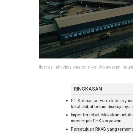
Ilustrasi, aktivitas smelter nikel di kawasan in
RINGKASAN
PT Kalimantan Ferro Industry me
lokal akibat belum disetujuinya
Impor tersebut dilakukan untu
mencegah PHK karyawan.
Persetujuan RKAB yang terham