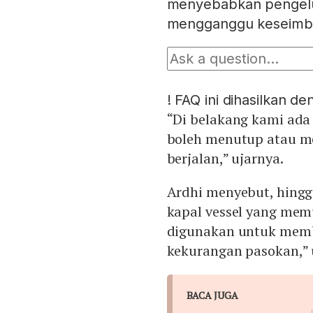
menyebabkan pengelu
mengganggu keseimba
!
FAQ ini dihasilkan d
“Di belakang kami ada 
boleh menutup atau me
berjalan,” ujarnya.
Ardhi menyebut, hingg
kapal vessel yang memu
digunakan untuk memba
kekurangan pasokan,” 
BACA JUGA