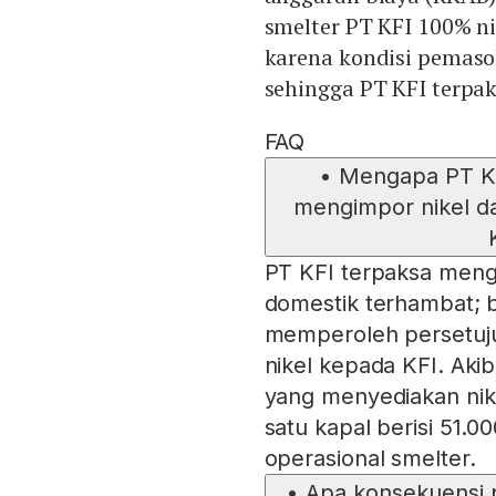
smelter PT KFI 100% ni
karena kondisi pemaso
sehingga PT KFI terpak
FAQ
•
Mengapa PT Kal
mengimpor nikel dar
PT KFI terpaksa mengi
domestik terhambat;
memperoleh persetuju
nikel kepada KFI. Akib
yang menyediakan nik
satu kapal berisi 51.00
operasional smelter.
•
Apa konsekuensi 