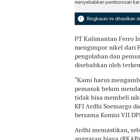
menyebabkan pemborosan karen
!
Ringkasan ini dihasilkan
PT Kalimantan Ferro 
mengimpor nikel dari Fi
pengolahan dan pemurn
disebabkan oleh terken
“Kami harus mengambil
pemasok belum mendap
tidak bisa membeli nik
KFI Ardhi Soemargo d
bersama Komisi VII DPR
Ardhi memastikan, seb
anggaran biaya (RKAB) 