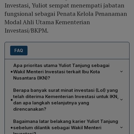
Investasi, Yuliot sempat menempati jabatan
fungsional sebagai Penata Kelola Penanaman
Modal Ahli Utama Kementerian
Investasi/BKPM.
FAQ
Apa prioritas utama Yuliot Tanjung sebagai
•
Wakil Menteri Investasi terkait Ibu Kota
Nusantara (IKN)?
Yuliot menegaskan IKN sebagai prioritas utama, dengan
Berapa banyak surat minat investasi (LoI) yang
fokus mempercepat investasi di kawasan inti
telah diterima Kementerian Investasi untuk IKN,
•
pemerintahan (KIPP) yang infrastruktur‑nya sudah
dan apa langkah selanjutnya yang
disiapkan. Setelah KIPP siap, ia akan mendorong
direncanakan?
pembangunan klaster‑klaster lain, termasuk kawasan
Kementerian Investasi mencatat sekitar 400 LoI untuk
ekonomi dan financial center, untuk menarik lebih
Bagaimana latar belakang karier Yuliot Tanjung
IKN. Yuliot menjelaskan bahwa setelah KIPP selesai,
banyak investor ke IKN.
•
sebelum dilantik sebagai Wakil Menteri
pemerintah akan menyebarkan investasi ke berbagai
Investasi?