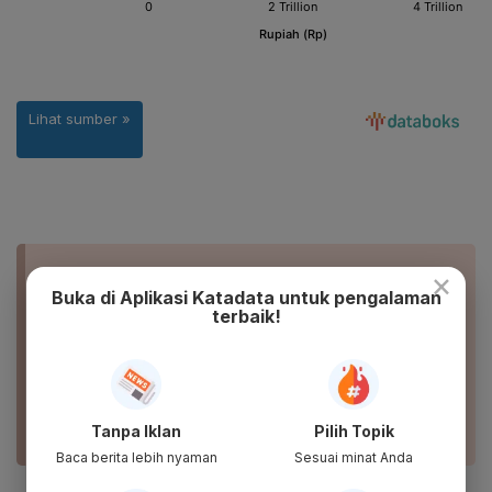
×
BACA JUGA
Buka di Aplikasi Katadata untuk pengalaman
terbaik!
Jokowi Kembali dari Abu Dhabi, Bawa Kerja Sama
Nikel dan Investasi IKN
Bea Cukai Bantah Razia Barang Impor Ilegal di
ITC Mangga Dua
Tanpa Iklan
Pilih Topik
Baca berita lebih nyaman
Sesuai minat Anda