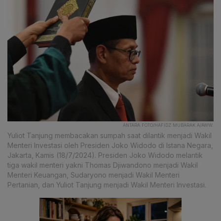
ANTARA FOTO/HAFIDZ MUBARAK A/AWW.
Yuliot Tanjung membacakan sumpah saat dilantik menjadi Wakil
Menteri Investasi oleh Presiden Joko Widodo di Istana Negara,
Jakarta, Kamis (18/7/2024). Presiden Joko Widodo melantik
tiga wakil menteri yakni Thomas Djiwandono menjadi Wakil
Menteri Keuangan, Sudaryono menjadi Wakil Menteri
Pertanian, dan Yuliot Tanjung menjadi Wakil Menteri Investasi.