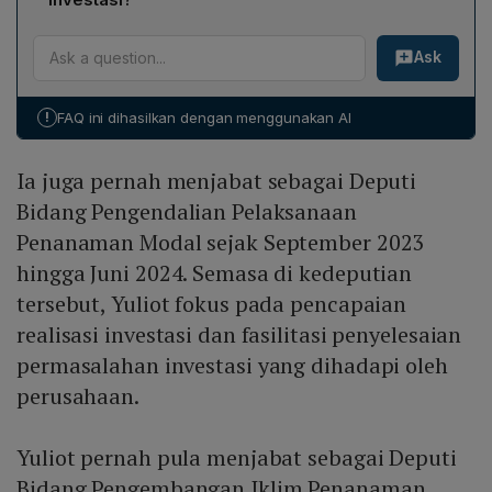
klaster yang telah direncanakan, sehingga investasi
Yuliot memulai kariernya di BKPM pada 1988, menjabat
tidak hanya terkonsentrasi pada satu area, melainkan
Ask
sebagai Kepala Kantor Perwakilan BKPM di Taiwan,
mencakup seluruh ekosistem ekonomi IKN.
Kepala Biro Perencanaan dan Informasi, serta
Direktur‑direktur penting seperti Direktur Promosi
!
FAQ ini dihasilkan dengan menggunakan AI
Dalam Negeri, Direktur Pengendalian Pelaksanaan
Wilayah II, dan Direktur Deregulasi. Sebelumnya ia
Ia juga pernah menjabat sebagai Deputi
menjabat Deputi Bidang Pengembangan Iklim
Penanaman Modal (2020‑2023) dan Deputi Bidang
Bidang Pengendalian Pelaksanaan
Pengendalian Pelaksanaan Penanaman Modal
Penanaman Modal sejak September 2023
(2023‑2024). Ia lulusan Sarjana Produksi Ternak
hingga Juni 2024. Semasa di kedeputian
Universitas Andalas dan Magister Manajemen Sekolah
tersebut, Yuliot fokus pada pencapaian
Tinggi Manajemen PPM.
realisasi investasi dan fasilitasi penyelesaian
permasalahan investasi yang dihadapi oleh
perusahaan.
Yuliot pernah pula menjabat sebagai Deputi
Bidang Pengembangan Iklim Penanaman