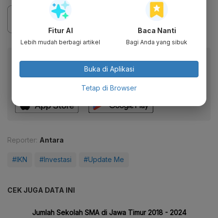
Fitur AI
Baca Nanti
Lebih mudah berbagi artikel
Bagi Anda yang sibuk
Baca artikel ini lewat aplikasi mobile.
Buka di Aplikasi
Dapatkan pengalaman membaca lebih nyaman dan nikmati
fitur menarik lainnya lewat aplikasi mobile Katadata.
Tetap di Browser
Reporter:
Antara
#IKN
#Investasi
#Update Me
CEK JUGA DATA INI