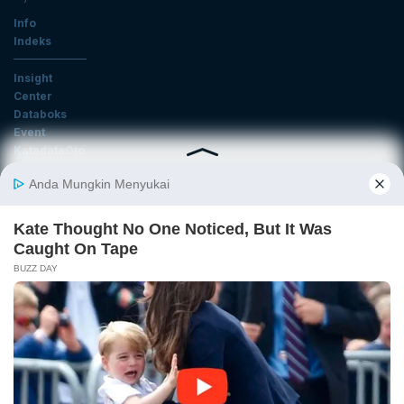
Info
Indeks
Insight
Center
Databoks
Event
KatadataOto
Langganan Newsletter
Email
Daftar
Ikuti Kami
Tentang Katadata
Advertising
Karier
Pedoman Media Siber
Kebijakan Privasi
Disclaimer
Hubungi Kami
©2026 Katadata. Hak cipta dilindungi Undang-undang.