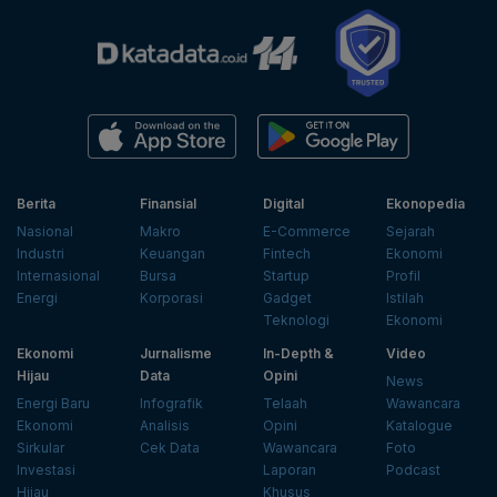
Berita
Finansial
Digital
Ekonopedia
Nasional
Makro
E-Commerce
Sejarah
Industri
Keuangan
Fintech
Ekonomi
Internasional
Bursa
Startup
Profil
Energi
Korporasi
Gadget
Istilah
Teknologi
Ekonomi
Ekonomi
Jurnalisme
In-Depth &
Video
Hijau
Data
Opini
News
Energi Baru
Infografik
Telaah
Wawancara
Ekonomi
Analisis
Opini
Katalogue
Sirkular
Cek Data
Wawancara
Foto
Investasi
Laporan
Podcast
Hijau
Khusus