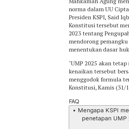
Mahkamah Agung menga
norma dalam UU Cipta 
Presiden KSPI, Said I
Konstitusi tersebut m
2023 tentang Pengupaha
mendorong pemangku 
menentukan dasar huk
"UMP 2025 akan tetap n
kenaikan tersebut ber
menggodok formula te
Konstitusi, Kamis (31/1
FAQ
•
Mengapa KSPI mem
penetapan UMP 2