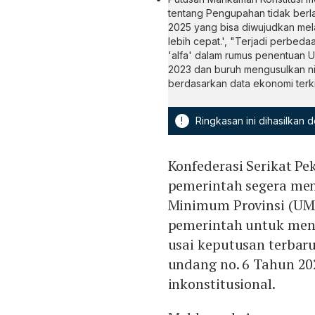
tentang Pengupahan tidak berla
2025 yang bisa diwujudkan mel
lebih cepat.', "Terjadi perbed
'alfa' dalam rumus penentuan 
2023 dan buruh mengusulkan ni
berdasarkan data ekonomi terki
!
Ringkasan ini dihasilkan
Konfederasi Serikat P
pemerintah segera me
Minimum Provinsi (UMP
pemerintah untuk me
usai keputusan terbar
undang no. 6 Tahun 20
inkonstitusional.