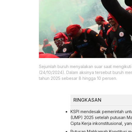
Sejumlah buruh menyalakan suar saat mengikuti 
(24/10/2024). Dalam aksinya tersebut buruh m
tahun 2025 sebesar 8 hingga 10 persen.
RINGKASAN
KSPI mendesak pemerintah unt
(UMP) 2025 setelah putusan Ma
Cipta Kerja inkonstitusional, 
Putusan Mahkamah Konstitusi m