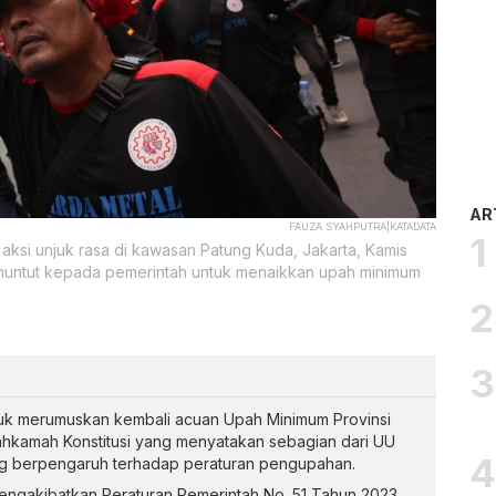
AR
FAUZA SYAHPUTRA|KATADATA
aksi unjuk rasa di kawasan Patung Kuda, Jakarta, Kamis
enuntut kepada pemerintah untuk menaikkan upah minimum
uk merumuskan kembali acuan Upah Minimum Provinsi
hkamah Konstitusi yang menyatakan sebagian dari UU
yang berpengaruh terhadap peraturan pengupahan.
engakibatkan Peraturan Pemerintah No. 51 Tahun 2023