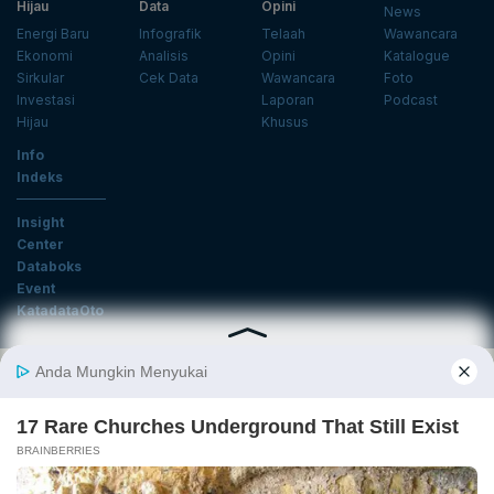
Hijau
Data
Opini
News
Energi Baru
Infografik
Telaah
Wawancara
Ekonomi
Analisis
Opini
Katalogue
Sirkular
Cek Data
Wawancara
Foto
Investasi
Laporan
Podcast
Hijau
Khusus
Info
Indeks
Insight
Center
Databoks
Event
KatadataOto
Langganan Newsletter
Email
Daftar
Ikuti Kami