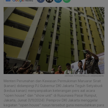
ANTARA FOTO/APRILLIO AKBAR/AWW.
Menteri Perumahan dan Kawasan Permukiman Maruarar Sirait
(kanan) didampingi PJ Gubernur DKI Jakarta Teguh Setyabudi
(kedua kanan) menyampaikan keterangan pers aat acara
"open house" dan "show unit" di Rusunawa Pasar Rumput,
Jakarta, Jumat (1/11/2024). Pemprov DKI Jakarta menggelar
kegiatan "open house" rusun tersebut guna memudahkan para