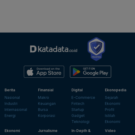
Berita
Finansial
Digital
Ekonopedia
Nasional
Makro
E-Commerce
Sejarah
Industri
Keuangan
Fintech
Ekonomi
Internasional
Bursa
Startup
Profil
Energi
Korporasi
Gadget
Istilah
Teknologi
Ekonomi
Ekonomi
Jurnalisme
In-Depth &
Video