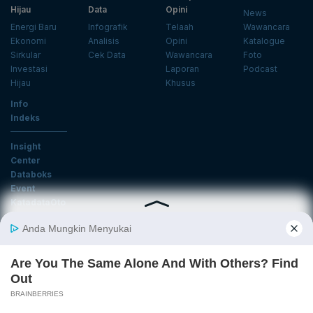
Hijau
Data
Opini
News
Energi Baru
Infografik
Telaah
Wawancara
Ekonomi
Analisis
Opini
Katalogue
Sirkular
Cek Data
Wawancara
Foto
Investasi
Laporan
Podcast
Hijau
Khusus
Info
Indeks
Insight
Center
Databoks
Event
KatadataOto
Langganan Newsletter
Email
Daftar
Ikuti Kami