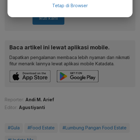
berharga dari WhatsApp Channel Katadata.co.id
Tetap di Browser
Ikuti kami
Baca artikel ini lewat aplikasi mobile.
Dapatkan pengalaman membaca lebih nyaman dan nikmati
fitur menarik lainnya lewat aplikasi mobile Katadata.
Reporter:
Andi M. Arief
Editor:
Agustiyanti
#Gula
#Food Estate
#Lumbung Pangan Food Estate