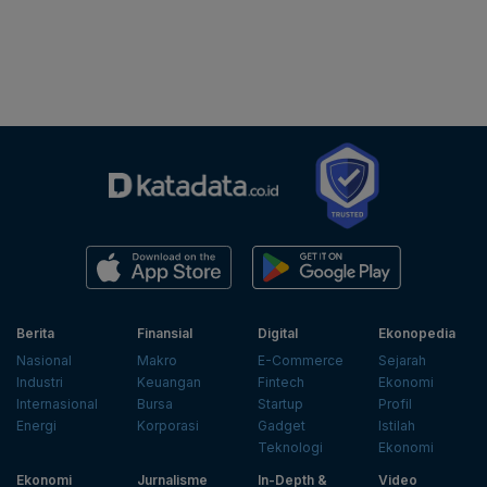
Berita
Finansial
Digital
Ekonopedia
Nasional
Makro
E-Commerce
Sejarah
Industri
Keuangan
Fintech
Ekonomi
Internasional
Bursa
Startup
Profil
Energi
Korporasi
Gadget
Istilah
Teknologi
Ekonomi
Ekonomi
Jurnalisme
In-Depth &
Video