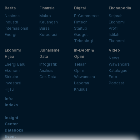
Berita
Finansial
Digital
Ekonopedia
Nasional
Makro
E-Commerce
Sejarah
Industri
Keuangan
Fintech
Ekonomi
Internasional
Bursa
Startup
Profil
Energi
Korporasi
Gadget
Istilah
Teknologi
Ekonomi
Ekonomi
Jurnalisme
In-Depth &
Video
Hijau
Data
Opini
News
Energi Baru
Infografik
Telaah
Wawancara
Ekonomi
Analisis
Opini
Katalogue
Sirkular
Cek Data
Wawancara
Foto
Investasi
Laporan
Podcast
Hijau
Khusus
Info
Indeks
Insight
Center
Databoks
Event