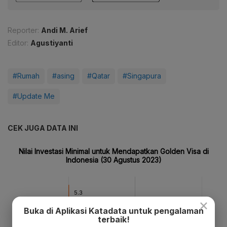
Reporter:
Andi M. Arief
Editor:
Agustiyanti
#Rumah
#asing
#Qatar
#Singapura
#Update Me
CEK JUGA DATA INI
×
Buka di Aplikasi Katadata untuk pengalaman
terbaik!