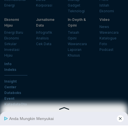
Energi
Korporasi
Gadget
Istilah
Teknologi
Ekonomi
Ekonomi
Jurnalisme
In-Depth &
Video
Hijau
Data
Opini
News
Energi Baru
Infografik
Telaah
Wawancara
Ekonomi
Analisis
Opini
Katalogue
Sirkular
Cek Data
Wawancara
Foto
Investasi
Laporan
Podcast
Hijau
Khusus
Info
Indeks
Insight
Center
Databoks
Event
KatadataOto
Langganan Newsletter