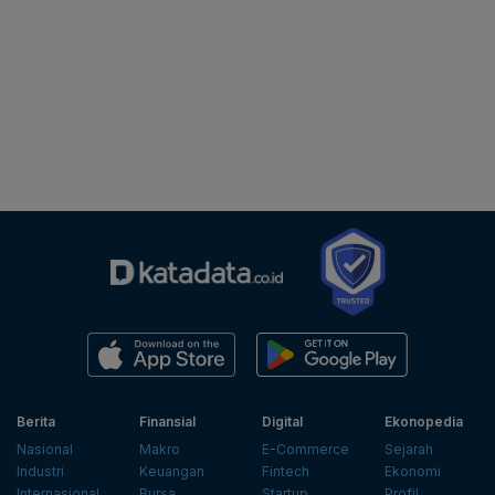
Berita
Finansial
Digital
Ekonopedia
Nasional
Makro
E-Commerce
Sejarah
Industri
Keuangan
Fintech
Ekonomi
Internasional
Bursa
Startup
Profil