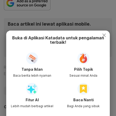
Baca artikel ini lewat aplikasi mobile.
×
Dapatkan pengalaman membaca lebih nyaman dan nikmati
Buka di Aplikasi Katadata untuk pengalaman
fitur menarik lainnya lewat aplikasi mobile Katadata.
terbaik!
Reporter:
Andi M. Arief
Tanpa Iklan
Pilih Topik
Editor:
Agustiyanti
Baca berita lebih nyaman
Sesuai minat Anda
#Fly Jaya
#Maskapai
#Update Me
Fitur AI
Baca Nanti
Lebih mudah berbagi artikel
Bagi Anda yang sibuk
CEK JUGA DATA INI