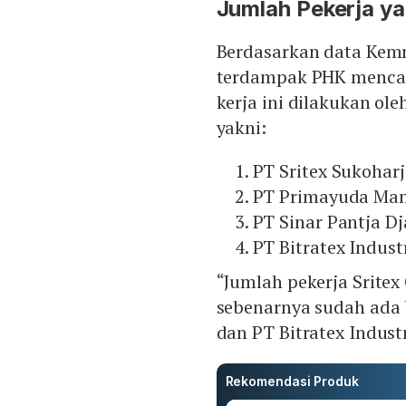
Jumlah Pekerja y
Berdasarkan data Kemn
terdampak PHK mencap
kerja ini dilakukan ole
yakni:
PT Sritex Sukohar
PT Primayuda Mand
PT Sinar Pantja D
PT Bitratex Indus
“Jumlah pekerja Sritex
sebenarnya sudah ada b
dan PT Bitratex Industri
Rekomendasi Produk