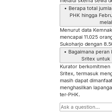
melalui skema sewa d
•
Berapa total juml
PHK hingga Febru
mela
Menurut data Kemnake
mencapai 11.025 orang
Sukoharjo dengan 8.5
•
Bagaimana peran 
Sritex untuk
Kurator berkomitmen
Sritex, termasuk men
masih dapat dimanfaat
menghasilkan lapanga
ter-PHK.