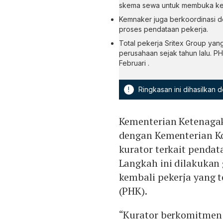
skema sewa untuk membuka kem
Kemnaker juga berkoordinasi de
proses pendataan pekerja.
Total pekerja Sritex Group ya
perusahaan sejak tahun lalu. PH
Februari .
!
Ringkasan ini dihasilkan
Kementerian Ketenagak
dengan Kementerian Ko
kurator terkait pendat
Langkah ini dilakuka
kembali pekerja yang
(PHK).
“Kurator berkomitmen p