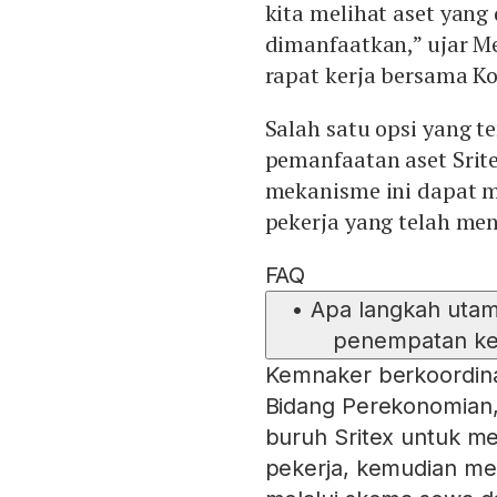
kita melihat aset yang 
dimanfaatkan,” ujar Me
rapat kerja bersama Ko
Salah satu opsi yang 
pemanfaatan aset Srit
mekanisme ini dapat m
pekerja yang telah me
FAQ
•
Apa langkah uta
penempatan kem
Kemnaker berkoordina
Bidang Perekonomian, k
buruh Sritex untuk m
pekerja, kemudian me