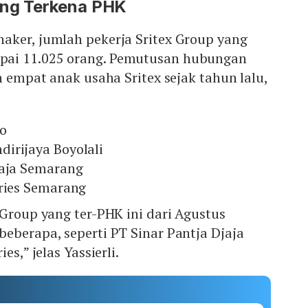
ang Terkena PHK
aker, jumlah pekerja Sritex Group yang
ai 11.025 orang. Pemutusan hubungan
h empat anak usaha Sritex sejak tahun lalu,
jo
irijaya Boyolali
jaja Semarang
tries Semarang
 Group yang ter-PHK ini dari Agustus
eberapa, seperti PT Sinar Pantja Djaja
es,” jelas Yassierli.