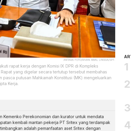
AR
ANTARA FOTO/RIVAN AWAL LINGGA/SPT.
ikuti rapat kerja dengan Komisi IX DPR di Kompleks
. Rapat yang digelar secara tertutup tersebut membahas
an pasca putusan Mahkamah Konstitusi (MK) mengeluarkan
pta Kerja.
n Kemenko Perekonomian dan kurator untuk mendata
atan kembali mantan pekerja PT Sritex yang terdampak
ertimbangkan adalah pemanfaatan aset Sritex dengan