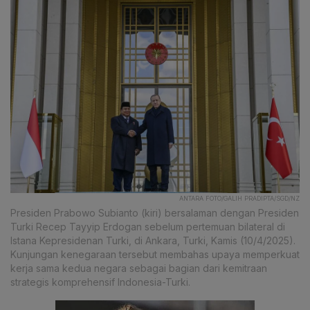
ANTARA FOTO/GALIH PRADIPTA/SGD/NZ
Presiden Prabowo Subianto (kiri) bersalaman dengan Presiden
Turki Recep Tayyip Erdogan sebelum pertemuan bilateral di
Istana Kepresidenan Turki, di Ankara, Turki, Kamis (10/4/2025).
Kunjungan kenegaraan tersebut membahas upaya memperkuat
kerja sama kedua negara sebagai bagian dari kemitraan
strategis komprehensif Indonesia-Turki.