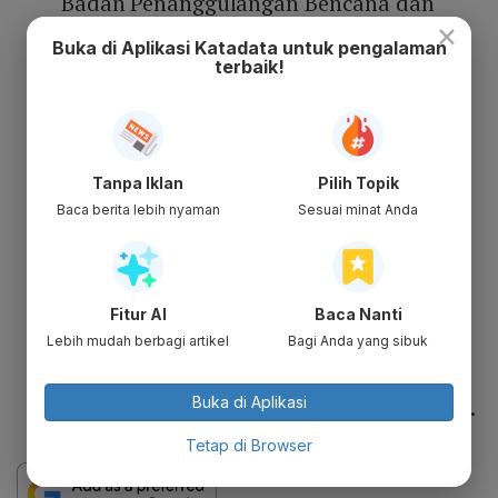
Badan Penanggulangan Bencana dan
×
Kedaruratan Kementerian Dalam Negeri
Buka di Aplikasi Katadata untuk pengalaman
Turki di bidang penanggulangan
terbaik!
bencana dan kedaruratan;
Memorandum Saling Pengertian antara
Kantor Komunikasi Kepresidenan
Tanpa Iklan
Pilih Topik
Republik Indonesia dan Direktorat
Baca berita lebih nyaman
Sesuai minat Anda
Komunikasi Presiden Republik Turkiye
tentang kerja sama di bidang media,
hubungan masyarakat, dan komunikasi;
serta
Fitur AI
Baca Nanti
Persetujuan antara Pemerintah Republik
Lebih mudah berbagi artikel
Bagi Anda yang sibuk
Indonesia dan Pemerintah Republik
Turkiye tentang Kerja Sama Kebudayaan.
Buka di Aplikasi
Tetap di Browser