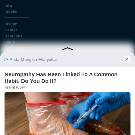
Info
Indeks
Insight
Center
Databoks
Event
KatadataOto
Langganan Newsletter
Email
Daftar
Ikuti Kami
Tentang Katadata
Advertising
Karier
Pedoman Media Siber
Kebijakan Privasi
Disclaimer
Hubungi Kami
©2026 Katadata. Hak cipta dilindungi Undang-undang.