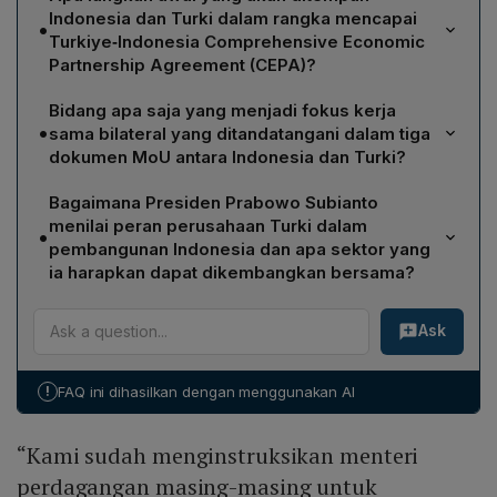
Indonesia dan Turki dalam rangka mencapai
•
Turkiye‑Indonesia Comprehensive Economic
Partnership Agreement (CEPA)?
Indonesia dan Turki akan menyelesaikan preferential
Bidang apa saja yang menjadi fokus kerja
trade agreement (PTA) sebagai langkah pertama.
•
sama bilateral yang ditandatangani dalam tiga
Kedua negara telah menginstruksikan kementerian
dokumen MoU antara Indonesia dan Turki?
perdagangan masing‑masing untuk menuntaskan PTA,
MoU mencakup (1) penanggulangan bencana antara
yang nantinya menjadi fondasi bagi pembentukan
Bagaimana Presiden Prabowo Subianto
BNPB Indonesia dan Badan Penanggulangan Bencana
Turkiye‑Indonesia CEPA yang lebih komprehensif.
menilai peran perusahaan Turki dalam
•
Kementerian Dalam Negeri Turki; (2) kerja sama media,
pembangunan Indonesia dan apa sektor yang
hubungan masyarakat, dan komunikasi antara Kantor
ia harapkan dapat dikembangkan bersama?
Komunikasi Kepresidenan Indonesia dan Direktorat
Prabowo mengapresiasi kontribusi perusahaan
Komunikasi Presiden Turkiye; serta (3) kerja sama
Ask
konstruksi Turki yang telah membangun 42 rumah sakit
kebudayaan antara pemerintah kedua negara.
di Indonesia dan mengundang mereka untuk
berinvestasi lebih lanjut, khususnya di industri baterai,
!
FAQ ini dihasilkan dengan menggunakan AI
energi terbarukan, pertahanan, serta tekstil kelas atas.
Ia juga menekankan pentingnya kolaborasi dalam
“Kami sudah menginstruksikan menteri
produksi vaksin bagi kedua negara.
perdagangan masing-masing untuk