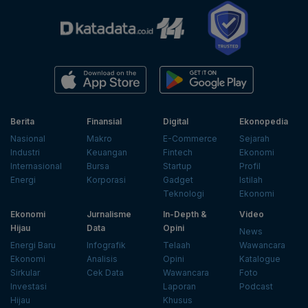
Berita
Finansial
Digital
Ekonopedia
Nasional
Makro
E-Commerce
Sejarah
Industri
Keuangan
Fintech
Ekonomi
Internasional
Bursa
Startup
Profil
Energi
Korporasi
Gadget
Istilah
Teknologi
Ekonomi
Ekonomi
Jurnalisme
In-Depth &
Video
Hijau
Data
Opini
News
Energi Baru
Infografik
Telaah
Wawancara
Ekonomi
Analisis
Opini
Katalogue
Sirkular
Cek Data
Wawancara
Foto
Investasi
Laporan
Podcast
Hijau
Khusus