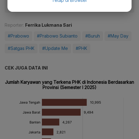
Tetap di Browser
Reporter:
Ferrika Lukmana Sari
#Prabowo
#Prabowo Subianto
#Buruh
#May Day
#Satgas PHK
#Update Me
#PHK
CEK JUGA DATA INI