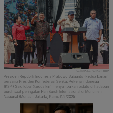
KATADATA/FAUZA SYAHPUTRA
Presiden Republik Indonesia Prabowo Subianto (kedua kanan)
bersama Presiden Konfederasi Serikat Pekerja Indonesia
(KSPI) Said Iqbal (kedua kiri) menyampaikan pidato di hadapan
buruh saat peringatan Hari Buruh Internasional di Monumen
Nasional (Monas), Jakarta, Kamis (1/5/2025).