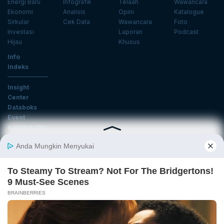
Energi Baru
Infografik
Telaah
Wawancara
Ekonomi
Analisis
Opini
Katalogue
Sirkular
Cek Data
Wawancara
Foto
Investasi
Laporan
Podcast
Hijau
Khusus
Info
Indeks
Insight
Center
Databoks
Event
KatadataOto
Langganan Newsletter
Email
Daftar
Ikuti Kami