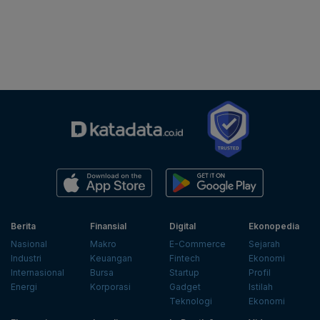
Berita
Finansial
Digital
Ekonopedia
Nasional
Makro
E-Commerce
Sejarah
Industri
Keuangan
Fintech
Ekonomi
Internasional
Bursa
Startup
Profil
Energi
Korporasi
Gadget
Istilah
Teknologi
Ekonomi