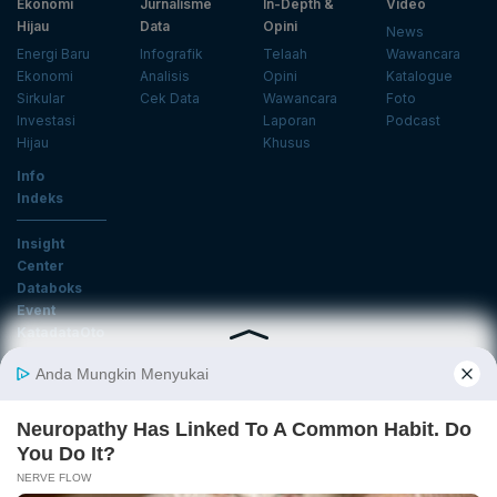
Ekonomi
Jurnalisme
In-Depth &
Video
Hijau
Data
Opini
News
Energi Baru
Infografik
Telaah
Wawancara
Ekonomi
Analisis
Opini
Katalogue
Sirkular
Cek Data
Wawancara
Foto
Investasi
Laporan
Podcast
Hijau
Khusus
Info
Indeks
Insight
Center
Databoks
Event
KatadataOto
Langganan Newsletter
Email
Daftar
Ikuti Kami