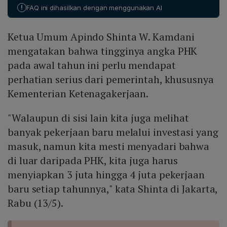
ketenagakerjaan atau upah minimum (33,2%), tekanan
!
FAQ ini dihasilkan dengan menggunakan AI
produk impor (21,4%), dan faktor teknologi informasi
(20,9%). Selain itu, 67,1% perusahaan tidak berencana
Ketua Umum Apindo Shinta W. Kamdani
melakukan investasi baru dalam satu tahun ke depan.
mengatakan bahwa tingginya angka PHK
pada awal tahun ini perlu mendapat
perhatian serius dari pemerintah, khususnya
Kementerian Ketenagakerjaan.
"Walaupun di sisi lain kita juga melihat
banyak pekerjaan baru melalui investasi yang
masuk, namun kita mesti menyadari bahwa
di luar daripada PHK, kita juga harus
menyiapkan 3 juta hingga 4 juta pekerjaan
baru setiap tahunnya," kata Shinta di Jakarta,
Rabu (13/5).