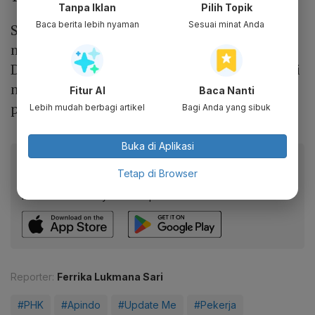
Tanpa Iklan
Pilih Topik
Baca berita lebih nyaman
Sesuai minat Anda
Sepanjang 2024, jumlah PHK kembali
meningkat 20,21% menjadi 77.965 orang.
Data ini menunjukkan bahwa tren PHK mulai
naik lagi setelah sempat menurun
Fitur AI
Baca Nanti
pascapandemi.
Lebih mudah berbagi artikel
Bagi Anda yang sibuk
Buka di Aplikasi
Baca artikel ini lewat aplikasi mobile.
Tetap di Browser
Dapatkan pengalaman membaca lebih nyaman dan nikmati
fitur menarik lainnya lewat aplikasi mobile Katadata.
Reporter:
Ferrika Lukmana Sari
#PHK
#Apindo
#Update Me
#Pekerja