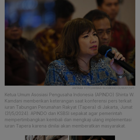
ANTARA FOTO/AKBAR NUGROHO GUMAY/SPT.
Ketua Umum Asosiasi Pengusaha Indonesia (APINDO) Shinta W.
Kamdani memberikan keterangan saat konferensi pers terkait
iuran Tabungan Perumahan Rakyat (Tapera) di Jakarta, Jumat
(31/5/2024). APINDO dan KSBSI sepakat agar pemerintah
mempertimbangkan kembali dan mengkaji ulang implementasi
iuran Tapera karena dinilai akan memberatkan masyarakat.