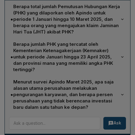
Berapa total jumlah Pemutusan Hubungan Kerja
(PHK) yang dilaporkan oleh Apindo untuk
•
periode 1 Januari hingga 10 Maret 2025, dan
berapa orang yang mengajukan klaim Jaminan
Hari Tua (JHT) akibat PHK?
Apindo mencatat total PHK sebesar 73.992 pekerja
Berapa jumlah PHK yang tercatat oleh
pada periode tersebut, dan sebanyak 40.683 orang
Kementerian Ketenagakerjaan (Kemnaker)
mengajukan klaim JHT karena terkena PHK.
•
untuk periode Januari hingga 23 April 2025,
dan provinsi mana yang memiliki angka PHK
tertinggi?
Kemnaker mencatat 24.036 orang mengalami PHK
Menurut survei Apindo Maret 2025, apa saja
selama Januari sampai 23 April 2025. PHK terbanyak
alasan utama perusahaan melakukan
terjadi di Jawa Tengah, Jakarta, dan Riau.
•
pengurangan karyawan, dan berapa persen
perusahaan yang tidak berencana investasi
baru dalam satu tahun ke depan?
Survei menampilkan alasan utama pengurangan
Ask
karyawan: penurunan permintaan (69,4%), kenaikan
biaya produksi (43,3%), perubahan regulasi