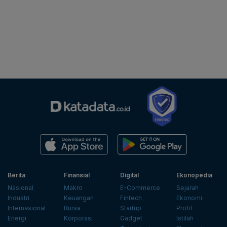
Berita
Finansial
Digital
Ekonopedia
Nasional
Makro
E-Commerce
Sejarah
Industri
Keuangan
Fintech
Ekonomi
Internasional
Bursa
Startup
Profil
Energi
Korporasi
Gadget
Istilah