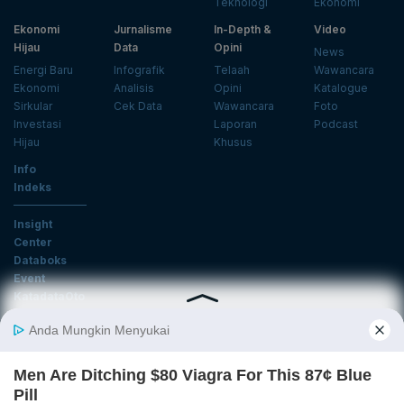
Teknologi
Ekonomi
Ekonomi
Jurnalisme
In-Depth &
Video
Hijau
Data
Opini
News
Energi Baru
Infografik
Telaah
Wawancara
Ekonomi
Analisis
Opini
Katalogue
Sirkular
Cek Data
Wawancara
Foto
Investasi
Laporan
Podcast
Hijau
Khusus
Info
Indeks
Insight
Center
Databoks
Event
KatadataOto
Langganan Newsletter
Email
Daftar