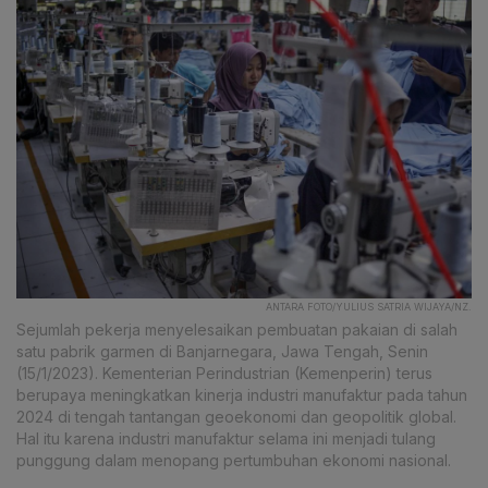
ANTARA FOTO/YULIUS SATRIA WIJAYA/NZ.
Sejumlah pekerja menyelesaikan pembuatan pakaian di salah
satu pabrik garmen di Banjarnegara, Jawa Tengah, Senin
(15/1/2023). Kementerian Perindustrian (Kemenperin) terus
berupaya meningkatkan kinerja industri manufaktur pada tahun
2024 di tengah tantangan geoekonomi dan geopolitik global.
Hal itu karena industri manufaktur selama ini menjadi tulang
punggung dalam menopang pertumbuhan ekonomi nasional.