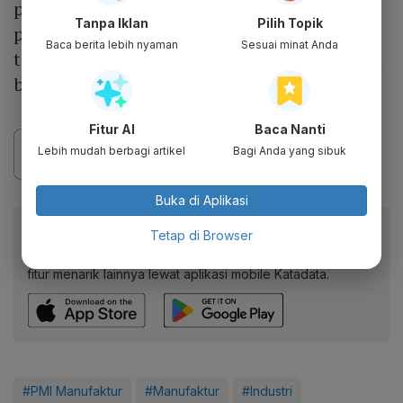
permintaan. Akibatnya, harga output naik
Tanpa Iklan
Pilih Topik
pada tingkat rendah, yang merupakan
Baca berita lebih nyaman
Sesuai minat Anda
tingkat inflasi biaya terendah dalam delapan
bulan ekspansi.
Fitur AI
Baca Nanti
Lebih mudah berbagi artikel
Bagi Anda yang sibuk
Buka di Aplikasi
Baca artikel ini lewat aplikasi mobile.
Tetap di Browser
Dapatkan pengalaman membaca lebih nyaman dan nikmati
fitur menarik lainnya lewat aplikasi mobile Katadata.
#PMI Manufaktur
#Manufaktur
#Industri