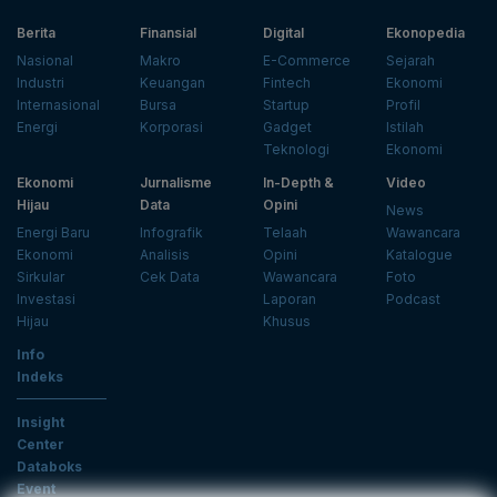
Berita
Finansial
Digital
Ekonopedia
Nasional
Makro
E-Commerce
Sejarah
Industri
Keuangan
Fintech
Ekonomi
Internasional
Bursa
Startup
Profil
Energi
Korporasi
Gadget
Istilah
Teknologi
Ekonomi
Ekonomi
Jurnalisme
In-Depth &
Video
Hijau
Data
Opini
News
Energi Baru
Infografik
Telaah
Wawancara
Ekonomi
Analisis
Opini
Katalogue
Sirkular
Cek Data
Wawancara
Foto
Investasi
Laporan
Podcast
Hijau
Khusus
Info
Indeks
Insight
Center
Databoks
Event