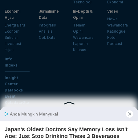
Teknologi
Ekonomi
Ekonomi
Jurnalisme
In-Depth &
Video
Hijau
Data
Opini
News
Energi Baru
Infografik
Telaah
Wawancara
Ekonomi
Analisis
Opini
Katalogue
Sirkular
Cek Data
Wawancara
Foto
Investasi
Laporan
Podcast
Hijau
Khusus
Info
Indeks
Insight
Center
Databoks
Event
KatadataOto
Langganan Newsletter
Email
Daftar