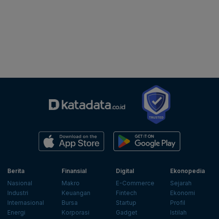
Berita
Finansial
Digital
Ekonopedia
Nasional
Makro
E-Commerce
Sejarah
Industri
Keuangan
Fintech
Ekonomi
Internasional
Bursa
Startup
Profil
Energi
Korporasi
Gadget
Istilah