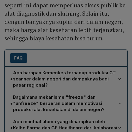
seperti ini dapat memperluas akses publik ke
alat diagnostik dan skrining. Selain itu,
dengan banyaknya suplai dari dalam negeri,
maka harga alat kesehatan lebih terjangkau,
sehingga biaya kesehatan bisa turun.
FAQ
Apa harapan Kemenkes terhadap produksi CT
•
scanner dalam negeri dan dampaknya bagi
pasar regional?
Kemenkes berharap produksi CT scanner Indonesia
Bagaimana mekanisme "freeze" dan
tidak hanya mencukupi kebutuhan nasional, tetapi juga
•
"unfreeze" berperan dalam memotivasi
dapat menembus pasar Asia Tenggara hingga tingkat
produksi alat kesehatan di dalam negeri?
global. Dengan fasilitas perakitan hasil kolaborasi GE
Mekanisme "freeze" menahan impor alat kesehatan
Healthcare dan Kalbe Farma, diharapkan ekspor alat
Apa manfaat utama yang diharapkan oleh
tertentu, memaksa rumah produksi domestik untuk
diagnostik tingkat tinggi meningkat, mengurangi
•
Kalbe Farma dan GE Healthcare dari kolaborasi
memenuhi permintaan pasar. Setelah kapasitas lokal