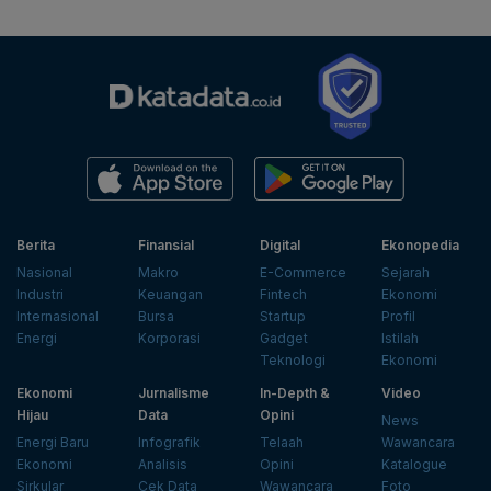
Berita
Finansial
Digital
Ekonopedia
Nasional
Makro
E-Commerce
Sejarah
Industri
Keuangan
Fintech
Ekonomi
Internasional
Bursa
Startup
Profil
Energi
Korporasi
Gadget
Istilah
Teknologi
Ekonomi
Ekonomi
Jurnalisme
In-Depth &
Video
Hijau
Data
Opini
News
Energi Baru
Infografik
Telaah
Wawancara
Ekonomi
Analisis
Opini
Katalogue
Sirkular
Cek Data
Wawancara
Foto