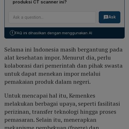
ketergantungan pada impor dan memperkuat posisi
produksi CT scanner ini?
cukup, "unfreeze" dilakukan, membuka kembali akses
Indonesia sebagai produsen alat kesehatan utama di
Kalbe Farma melihat kolaborasi ini sebagai wujud
impor namun tetap memberikan insentif bagi produsen
kawasan.
Ask
komitmen memperluas akses kesehatan,
dalam negeri. Kebijakan ini mendorong kalibrasi
mengintegrasikan ekosistem medis, dan menegaskan
produksi, meningkatkan investasi pada transfer
kemandirian nasional. GE Healthcare menilai lini
teknologi, dan menstimulasi inovasi agar produk lokal
!
FAQ ini dihasilkan dengan menggunakan AI
produksi lokal meningkatkan respons cepat terhadap
dapat bersaing secara kualitas dan harga.
kebutuhan pasar, menciptakan lapangan kerja bernilai
Selama ini Indonesia masih bergantung pada
tinggi, serta mendukung pengembangan tenaga kerja
teknologi kesehatan Indonesia, sambil
alat kesehatan impor. Menurut dia, perlu
mempertahankan standar kualitas internasional.
kolaborasi dari pemerintah dan pihak swasta
untuk dapat menekan impor melalui
pemakaian produk dalam negeri.
Untuk mencapai hal itu, Kemenkes
melakukan berbagai upaya, seperti fasilitasi
perizinan, transfer teknologi hingga proses
pemasaran. Selain itu, menerapkan
mekanisme pembekuan (freeze) dan