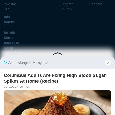
Investasi
Laporan
Podcast
Hijau
Khusus
Info
Indeks
Insight
Center
Databoks
Event
KatadataOto
Langganan Newsletter
Email
Daftar
Ikuti Kami
Tentang Katadata
Advertising
Karier
Pedoman Media Siber