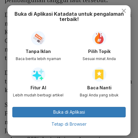
×
Dia menyampaikan proyek giant sea wall kini
Buka di Aplikasi Katadata untuk pengalaman
terbaik!
masih dalam tahap pematangan konsep.
Karena itu, pembentukan Badan Otoritas
Giant Sea Wall dinilai penting untuk
mempercepat pembangunan tanggul
Tanpa Iklan
Pilih Topik
tersebut.
Baca berita lebih nyaman
Sesuai minat Anda
Dody menjelaskan perampungan konsep
tersebut menjadi vital agar dapat ditawarkan
Fitur AI
Baca Nanti
kepada investor. Adapun Dody mengatakan
Lebih mudah berbagi artikel
Bagi Anda yang sibuk
Sebelumnya, Menteri Koordinator Bidang
Perekonomian Airlangga Hartarto
Buka di Aplikasi
mengatakan kawasan pantai utara Pulau
Tetap di Browser
Jawa perlu dilindungi lantaran berkontribusi