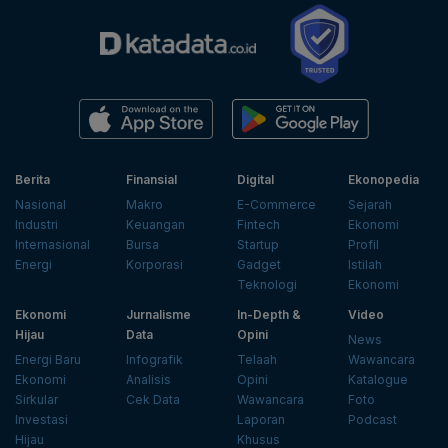
Berita
Finansial
Digital
Ekonopedia
Nasional
Makro
E-Commerce
Sejarah
Industri
Keuangan
Fintech
Ekonomi
Internasional
Bursa
Startup
Profil
Energi
Korporasi
Gadget
Istilah
Teknologi
Ekonomi
Ekonomi
Jurnalisme
In-Depth &
Video
Hijau
Data
Opini
News
Energi Baru
Infografik
Telaah
Wawancara
Ekonomi
Analisis
Opini
Katalogue
Sirkular
Cek Data
Wawancara
Foto
Investasi
Laporan
Podcast
Hijau
Khusus