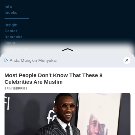
Info
Indeks
Insight
Center
Databoks
Event
KatadataOto
Langganan Newsletter
Email
Daftar
Ikuti Kami
Tentang Katadata
Advertising
Karier
Pedoman Media Siber
Kebijakan Privasi
Disclaimer
Hubungi Kami
©2026 Katadata. Hak cipta dilindungi Undang-undang.