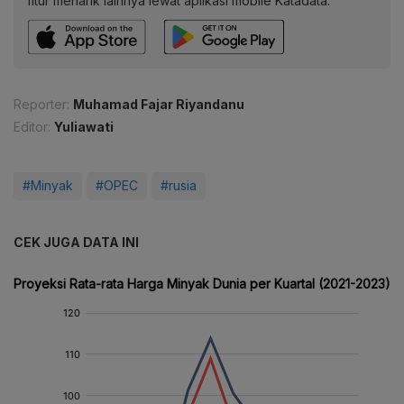
fitur menarik lainnya lewat aplikasi mobile Katadata.
Reporter:
Muhamad Fajar Riyandanu
Editor:
Yuliawati
#Minyak
#OPEC
#rusia
CEK JUGA DATA INI