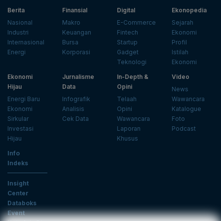
Berita
Finansial
Digital
Ekonopedia
Nasional
Makro
E-Commerce
Sejarah
Industri
Keuangan
Fintech
Ekonomi
Internasional
Bursa
Startup
Profil
Energi
Korporasi
Gadget
Istilah
Teknologi
Ekonomi
Ekonomi
Jurnalisme
In-Depth &
Video
Hijau
Data
Opini
News
Energi Baru
Infografik
Telaah
Wawancara
Ekonomi
Analisis
Opini
Katalogue
Sirkular
Cek Data
Wawancara
Foto
Investasi
Laporan
Podcast
Hijau
Khusus
Info
Indeks
Insight
Center
Databoks
Event