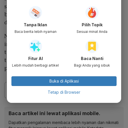
sepanjang akhir pekan. Pemerintah Ukraina
belum memberikan tanggapan terkait
dugaan serangan tersebut.
Tanpa Iklan
Pilih Topik
Baca berita lebih nyaman
Sesuai minat Anda
Namun, Ukraina secara aktif menargetkan
infrastruktur energi Rusia sebagai respons
terhadap serangan berkelanjutan Rusia
terhadap jaringan energi mereka sepanjang
Fitur AI
Baca Nanti
Lebih mudah berbagi artikel
Bagi Anda yang sibuk
perang berlangsung.
Buka di Aplikasi
Tetap di Browser
Baca artikel ini lewat aplikasi mobile.
Dapatkan pengalaman membaca lebih nyaman dan nikmati