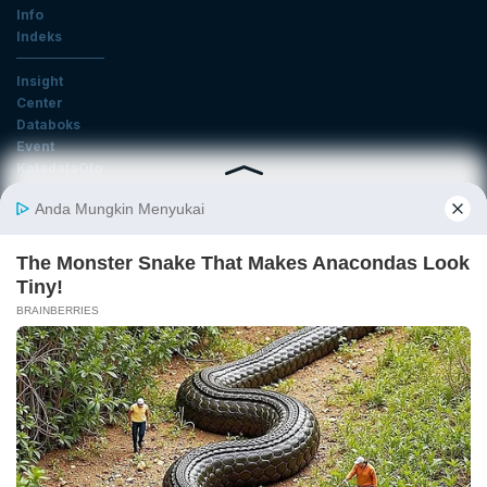
Info
Indeks
Insight
Center
Databoks
Event
KatadataOto
Langganan Newsletter
Email
Daftar
Ikuti Kami
Tentang Katadata
Advertising
Karier
Pedoman Media Siber
Kebijakan Privasi
Disclaimer
Hubungi Kami
©2026 Katadata. Hak cipta dilindungi Undang-undang.