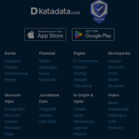
Berita
Finansial
Digital
Ekonopedia
Nasional
Makro
E-Commerce
Sejarah
Industri
Keuangan
Fintech
Ekonomi
Internasional
Bursa
Startup
Profil
Energi
Korporasi
Gadget
Istilah
Teknologi
Ekonomi
Ekonomi
Jurnalisme
In-Depth &
Video
Hijau
Data
Opini
News
Energi Baru
Infografik
Telaah
Wawancara
Ekonomi
Analisis
Opini
Katalogue
Sirkular
Cek Data
Wawancara
Foto
Investasi
Laporan
Podcast
Hijau
Khusus