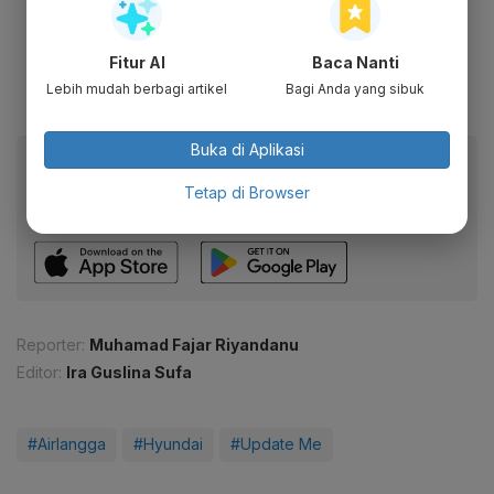
Fitur AI
Baca Nanti
Lebih mudah berbagi artikel
Bagi Anda yang sibuk
Buka di Aplikasi
Baca artikel ini lewat aplikasi mobile.
Tetap di Browser
Dapatkan pengalaman membaca lebih nyaman dan nikmati
fitur menarik lainnya lewat aplikasi mobile Katadata.
Reporter:
Muhamad Fajar Riyandanu
Editor:
Ira Guslina Sufa
#Airlangga
#Hyundai
#Update Me