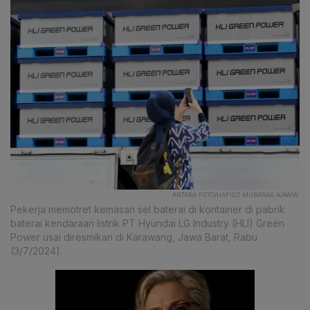
ANTARA FOTO/HAFIDZ MUBARAK A/AWW.
Pekerja memotret kemasan sel baterai di kontainer di pabrik
baterai kendaraan listrik PT Hyundai LG Industry (HLI) Green
Power usai diresmikan di Karawang, Jawa Barat, Rabu
(3/7/2024).