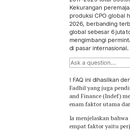
Kekurangan peremaja
produksi CPO global ha
2026, berbanding ter
global sebesar 6 juta 
mengimbangi perminta
di pasar internasional.
!
FAQ ini dihasilkan d
Fadhil yang juga pendi
and Finance (Indef) m
enam faktor utama dar
Ia menjelaskan bahwa 
empat faktor yaitu per