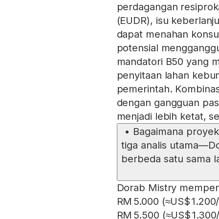
perdagangan resiprok
(EUDR), isu keberlanju
dapat menahan konsums
potensial mengganggu
mandatori B50 yang m
penyitaan lahan kebun 
pemerintah. Kombinas
dengan gangguan pas
menjadi lebih ketat, 
•
Bagaimana proyeks
tiga analis utama—D
berbeda satu sama l
Dorab Mistry memperk
RM 5.000 (≈US$ 1.200/
RM 5.500 (≈US$ 1.300/t