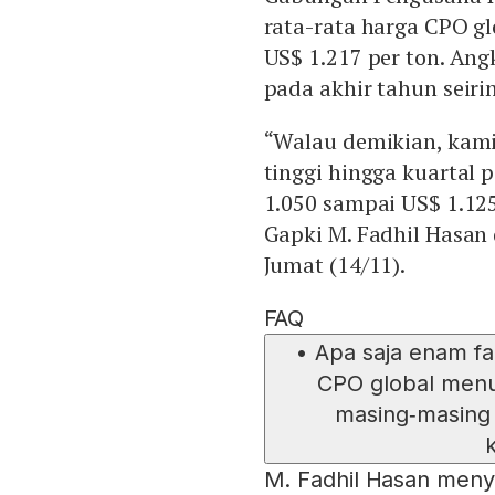
rata-rata harga CPO g
US$ 1.217 per ton. Ang
pada akhir tahun seiri
“Walau demikian, kam
tinggi hingga kuartal
1.050 sampai US$ 1.125
Gapki M. Fadhil Hasan
Jumat (14/11).
FAQ
•
Apa saja enam f
CPO global menu
masing‑masing 
M. Fadhil Hasan meny