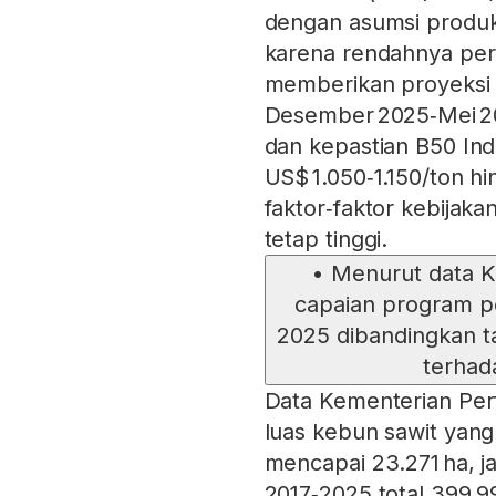
dengan asumsi produks
karena rendahnya per
memberikan proyeksi l
Desember 2025‑Mei 202
dan kepastian B50 In
US$ 1.050‑1.150/ton h
faktor‑faktor kebijak
tetap tinggi.
•
Menurut data K
capaian program p
2025 dibandingkan ta
terhad
Data Kementerian Pe
luas kebun sawit yan
mencapai 23.271 ha, ja
2017‑2025 total 399.99