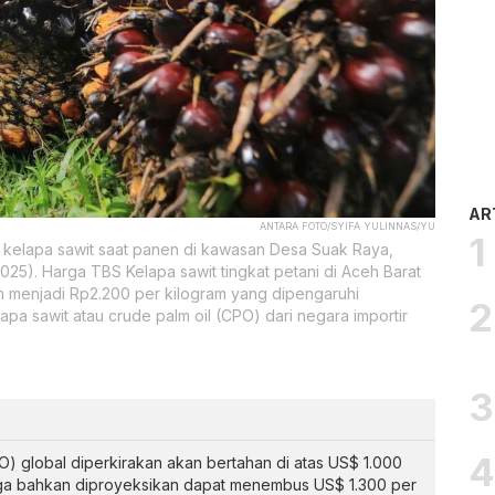
AR
ANTARA FOTO/SYIFA YULINNAS/YU
kelapa sawit saat panen di kawasan Desa Suak Raya,
025). Harga TBS Kelapa sawit tingkat petani di Aceh Barat
m menjadi Rp2.200 per kilogram yang dipengaruhi
a sawit atau crude palm oil (CPO) dari negara importir
) global diperkirakan akan bertahan di atas US$ 1.000
rga bahkan diproyeksikan dapat menembus US$ 1.300 per