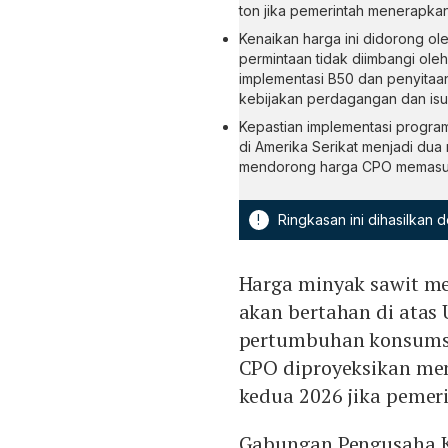
ton jika pemerintah menerapka
Kenaikan harga ini didorong ol
permintaan tidak diimbangi oleh
implementasi B50 dan penyitaa
kebijakan perdagangan dan isu 
Kepastian implementasi progra
di Amerika Serikat menjadi dua 
mendorong harga CPO memasuki 
!
Ringkasan ini dihasilkan
Harga minyak sawit me
akan bertahan di atas 
pertumbuhan konsumsi
CPO diproyeksikan me
kedua 2026 jika peme
Gabungan Pengusaha Ke