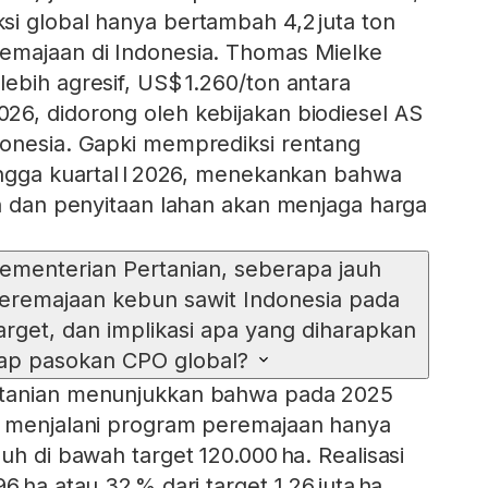
i global hanya bertambah 4,2 juta ton
emajaan di Indonesia. Thomas Mielke
ebih agresif, US$ 1.260/ton antara
6, didorong oleh kebijakan biodiesel AS
donesia. Gapki memprediksi rentang
ingga kuartal I 2026, menekankan bahwa
an dan penyitaan lahan akan menjaga harga
ementerian Pertanian, seberapa jauh
eremajaan kebun sawit Indonesia pada
rget, dan implikasi apa yang diharapkan
ap pasokan CPO global?
rtanian menunjukkan bahwa pada 2025
g menjalani program peremajaan hanya
uh di bawah target 120.000 ha. Realisasi
6 ha atau 32 % dari target 1,26 juta ha.